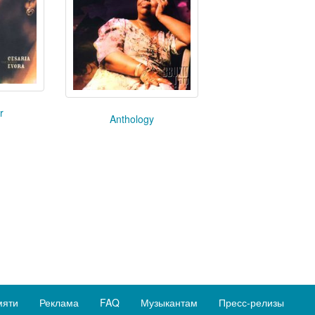
r
Anthology
мяти
Реклама
FAQ
Музыкантам
Пресс-релизы