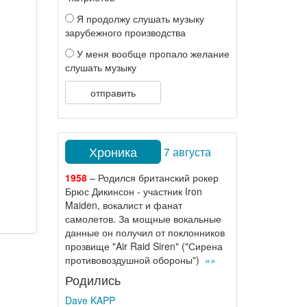
Я продолжу слушать музыку
зарубежного производства
У меня вообще пропало желание
слушать музыку
отправить
Хроника
7 августа
1958
– Родился британский рокер
Брюс Дикинсон - участник Iron
Maiden, вокалист и фанат
самолетов. За мощные вокальные
данные он получил от поклонников
прозвище "Air Raid Siren" ("Сирена
противовоздушной обороны")
»»
Родились
Dave KAPP