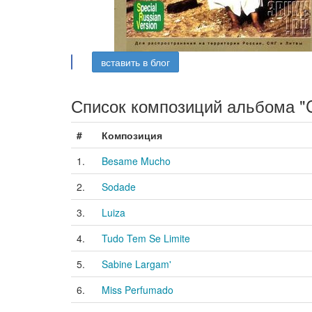
вставить в блог
Список композиций альбома "Ce
#
Композиция
1.
Besame Mucho
2.
Sodade
3.
Luiza
4.
Tudo Tem Se Limite
5.
Sabine Largam'
6.
Miss Perfumado