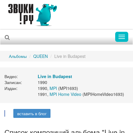
Toggl
naviga
Альбомы
QUEEN
Live in Budapest
Видео:
Live in Budapest
Записан:
1990
Издан:
1990,
MPI
(MPI1693)
1991,
MPI Home Video
(MPIHomeVideo1693)
вставить в блог
Список композиций альбома "Live in