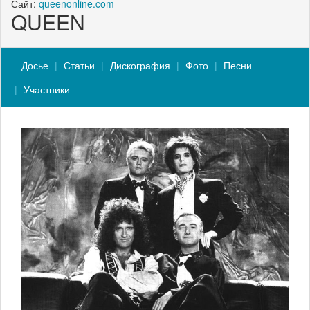
Сайт:
queenonline.com
QUEEN
Досье
Статьи
Дискография
Фото
Песни
Участники