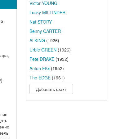
Victor YOUNG
Lucky MILLINDER
ей
Nat STORY
Benny CARTER
Al KING
(1926)
Urbie GREEN
(1926)
тара,
Pete DRAKE
(1932)
Anton FIG
(1952)
The EDGE
(1961)
) -
Добавить факт
вшие
дать
ленно
тель