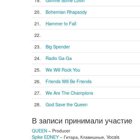
19.
Gimme Some Lovin'
20.
Bohemian Rhapsody
21.
Hammer to Fall
22.
23.
Big Spender
24.
Radio Ga-Ga
25.
We Will Rock You
26.
Friends Will Be Friends
27.
We Are The Champions
28.
God Save the Queen
В записи принимали участие
QUEEN
– Producer
Spike EDNEY
– Гитара, Клавишные, Vocals