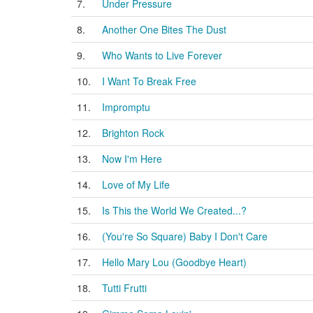
7.
Under Pressure
8.
Another One Bites The Dust
9.
Who Wants to Live Forever
10.
I Want To Break Free
11.
Impromptu
12.
Brighton Rock
13.
Now I'm Here
14.
Love of My Life
15.
Is This the World We Created...?
16.
(You're So Square) Baby I Don't Care
17.
Hello Mary Lou (Goodbye Heart)
18.
Tutti Frutti