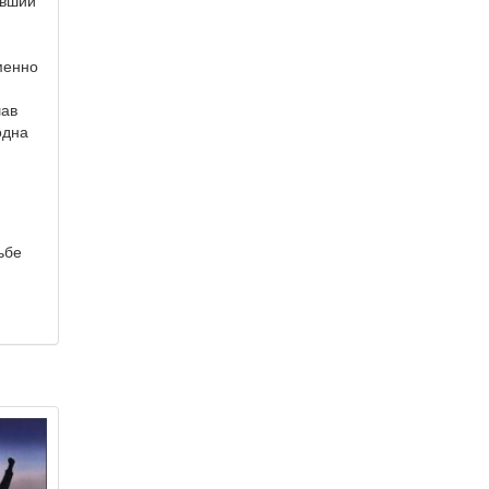
авший
менно
шав
одна
ьбе