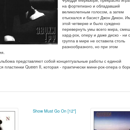
Фредди Меркьюри, прекрасно игр
на фортепиано и обладавший
великолепным голосом, а затем
отыскался и басист Джон Дикон. И
этой четверке и было суждено
перевернуть умы всего мира, сме
хард-рок, оперу и даже диско - ни 
группа в мире не оставила столь
разнообразного, но при этом
ия.
 альбома представляют собой концептуальные работы с единой
я пластинки Queen II, которая - практически мини-рок-опера о бор
Show Must Go On [12"]