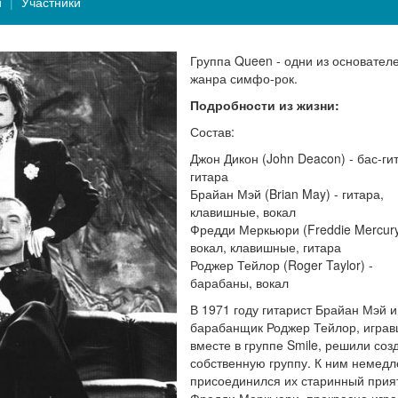
и
Участники
Группа Queen - одни из основател
жанра симфо-рок.
Подробности из жизни:
Состав:
Джон Дикон (John Deacon) - бас-ги
гитара
Брайан Мэй (Brian May) - гитара,
клавишные, вокал
Фредди Меркьюри (Freddie Mercury
вокал, клавишные, гитара
Роджер Тейлор (Roger Taylor) -
барабаны, вокал
В 1971 году гитарист Брайан Мэй и
барабанщик Роджер Тейлор, игра
вместе в группе Smile, решили соз
собственную группу. К ним немед
присоединился их старинный прия