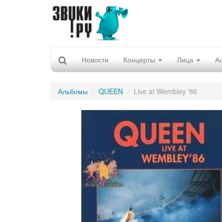
Новости
Концерты
Лица
А
Альбомы
QUEEN
Live at Wembley '86