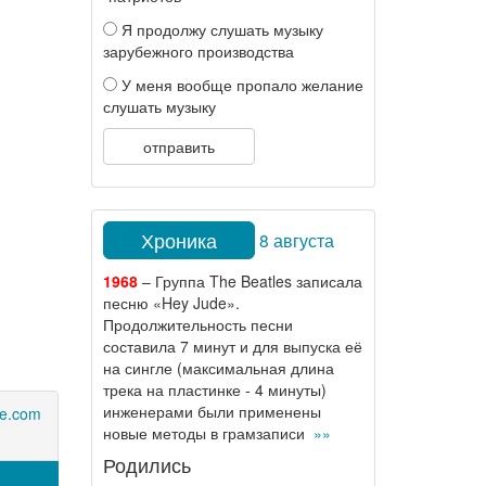
Я продолжу слушать музыку
зарубежного производства
У меня вообще пропало желание
слушать музыку
отправить
Хроника
8 августа
1968
– Группа The Beatles записала
песню «Hey Jude».
Продолжительность песни
составила 7 минут и для выпуска её
на сингле (максимальная длина
трека на пластинке - 4 минуты)
инженерами были применены
ne.com
новые методы в грамзаписи
»»
Родились