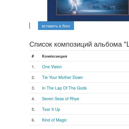
вставить в блог
Список композиций альбома "Li
#
Композиция
1.
One Vision
2.
Tie Your Mother Down
3.
In The Lap Of The Gods
4.
Seven Seas of Rhye
5.
Tear It Up
6.
Kind of Magic