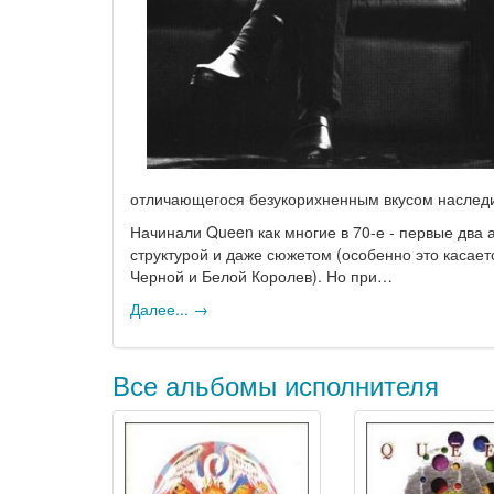
отличающегося безукорихненным вкусом наслед
Начинали Queen как многие в 70-е - первые два
структурой и даже сюжетом (особенно это касаетс
Черной и Белой Королев). Но при…
Далее... →
Все альбомы исполнителя