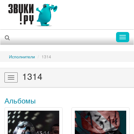
Toggl
naviga
Исполнители
1314
1314
Toggle
navigation
Альбомы