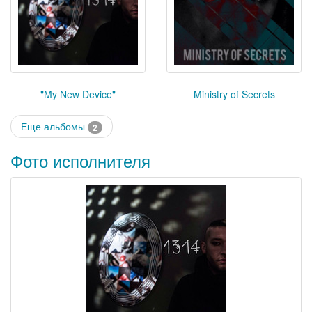
"My New Device"
Ministry of Secrets
Еще альбомы
2
Фото исполнителя