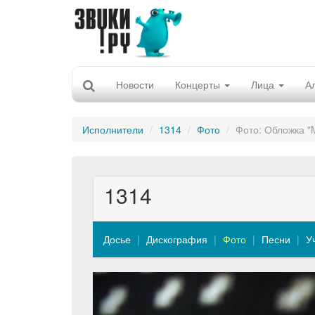
Новости
Концерты
Лица
А
Исполнители
1314
Фото
Фото: Обложка "
1314
Досье
Дискография
Фото
Песни
У
Previous