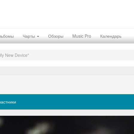
льбомы
Чарты
Обзоры
Music Pro
Календарь
My New Device"
частники
Nex