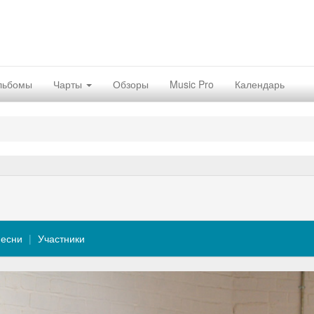
льбомы
Чарты
Обзоры
Music Pro
Календарь
есни
Участники