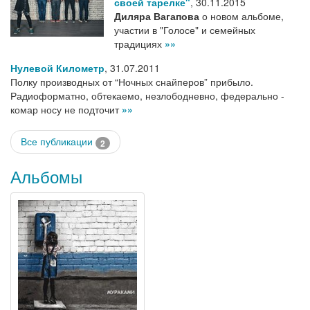
своей тарелке"
,
30.11.2015
Диляра Вагапова
о новом альбоме,
участии в "Голосе" и семейных
традициях
»»
Нулевой Километр
,
31.07.2011
Полку производных от “Ночных снайперов” прибыло.
Радиоформатно, обтекаемо, незлободневно, федерально -
комар носу не подточит
»»
Все публикации
2
Альбомы