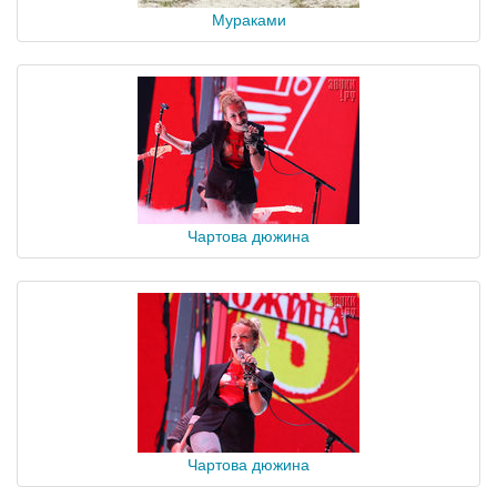
Мураками
Чартова дюжина
Чартова дюжина