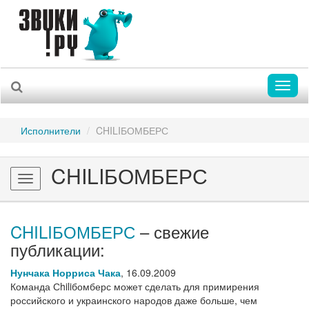
Toggl
naviga
Исполнители
CHILIБОМБЕРС
CHILIБОМБЕРС
Toggle
navigation
CHILIБОМБЕРС
– свежие
публикации:
Нунчака Норриса Чака
,
16.09.2009
Команда Сhiliбомберс может сделать для примирения
российского и украинского народов даже больше, чем