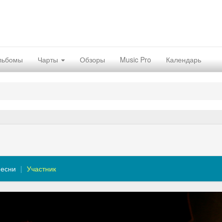
льбомы
Чарты
Обзоры
Music Pro
Календарь
есни
Участник