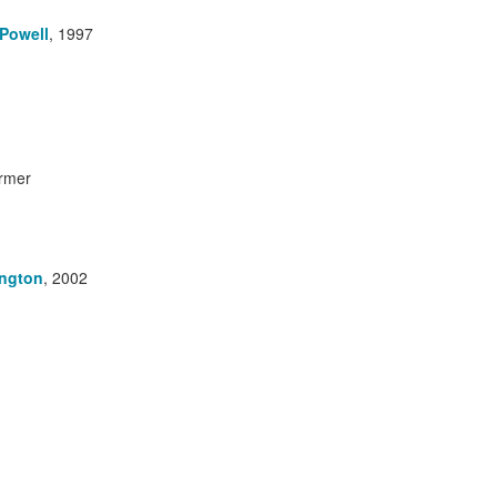
 Powell
,
1997
ormer
ington
,
2002