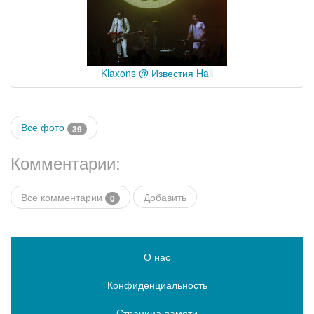
Klaxons @ Известия Hall
Все фото
39
Комментарии:
Все комментарии
Добавить
0
О нас
Конфиденциальность
Страница памяти