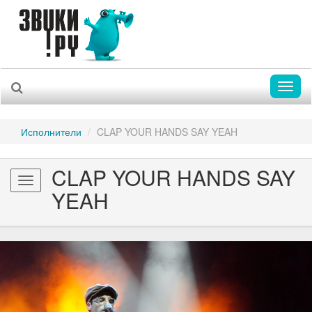
Toggl
naviga
Исполнители
CLAP YOUR HANDS SAY YEAH
CLAP YOUR HANDS SAY
Toggle
YEAH
navigation