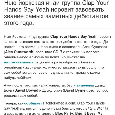
Нью-йоркская инди-группа Clap Your
Hands Say Yeah норовит завоевать
звание самых заметных дебютантов
этого года.
Нью-йоркская инди-группа
Clap Your Hands Say Yeah
норовит
завоевать звание самых заметных дебютантов этого года. До
настоящего времени фронтмен и основатель Алек Оунсворт
(
Alec Ounsworth
) рассылал CD-R с копиями их первого
одноименного альбома по почте, но множества
положительных
рецензий в разнообразных блогах и
онлайновых журналах количество заказов так выросло, что
сам собой встал вопрос о подписании контракта с каким-
нибудь лейблом.
А уж после того, как на их концертах были
замечены
Дэвид
Боуи (
Dawid Bowie
) и Дэвид Бирн (
David Byrne
), этот вопрос
решился сам собой.
Теперь, как
сообщает
Pitchforkmedia.com, Clap Your Hands
Say Yeah являются подопечными британского лейбла Wichita
и соседствуют в их каталоге с
Bloc Party
,
Bright Eyes
,
My