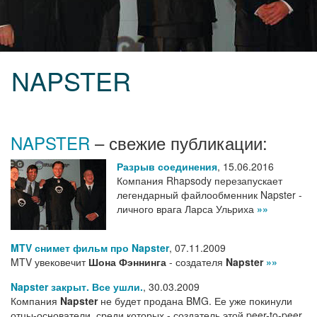
NAPSTER
NAPSTER
– свежие публикации:
Разрыв соединения
,
15.06.2016
Компания Rhapsody перезапускает
легендарный файлообменник Napster -
личного врага Ларса Ульриха
»»
MTV снимет фильм про Napster
,
07.11.2009
MTV увековечит
Шона Фэннинга
- создателя
Napster
»»
Napster закрыт. Все ушли.
,
30.03.2009
Компания
Napster
не будет продана BMG. Ее уже покинули
отцы-основатели, среди которых - создатель этой peer-to-peer