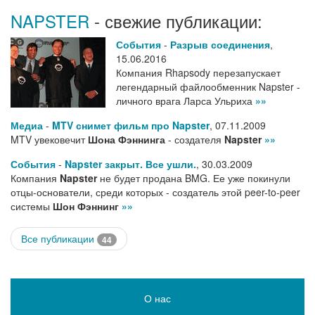
NAPSTER
- свежие публикации:
События
-
Разрыв соединения
,
15.06.2016
Компания Rhapsody перезапускает
легендарный файлообменник Napster -
личного врага Ларса Ульриха
»»
Медиа
-
MTV снимет фильм про Napster
,
07.11.2009
MTV увековечит
Шона Фэннинга
- создателя
Napster
»»
События
-
Napster закрыт. Все ушли.
,
30.03.2009
Компания
Napster
не будет продана BMG. Ее уже покинули
отцы-основатели, среди которых - создатель этой peer-to-peer
системы
Шон Фэннинг
»»
Все публикации
44
О нас