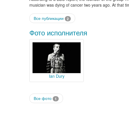
musician was dying of cancer two years ago. At that t
Все публикации
2
Фото исполнителя
Ian Dury
Все фото
1