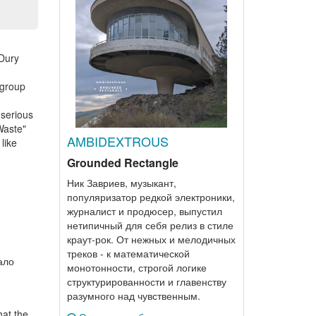
 Dury
 group
 serious
Waste"
AMBIDEXTROUS
like
Grounded Rectangle
Ник Завриев, музыкант,
популяризатор редкой электроники,
журналист и продюсер, выпустил
нетипичный для себя релиз в стиле
краут-рок. От нежных и мелодичных
треков - к математической
ало
монотонности, строгой логике
структурированности и главенству
разумного над чувственным.
hat the