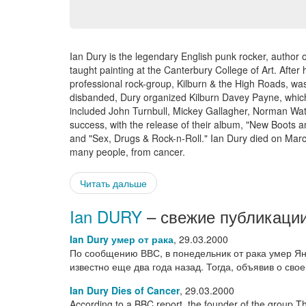
Ian Dury is the legendary English punk rocker, author o
taught painting at the Canterbury College of Art. After h
professional rock-group, Kilburn & the High Roads, was
disbanded, Dury organized Kilburn Davey Payne, which
included John Turnbull, Mickey Gallagher, Norman Watt
success, with the release of their album, "New Boots 
and "Sex, Drugs & Rock-n-Roll." Ian Dury died on March
many people, from cancer.
Читать дальше
Ian DURY
– свежие публикации
Ian Dury умер от рака
,
29.03.2000
По сообщению ВВС, в понедельник от рака умер Ян 
известно еще два года назад. Тогда, объявив о сво
Ian Dury Dies of Cancer
,
29.03.2000
According to a BBC report, the founder of the group T