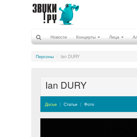
Новости
Концерты
Лица
А
Персоны
Ian DURY
Ian DURY
Досье
Статьи
Фото