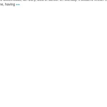
ime, having
»»