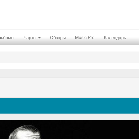
льбомы
Чарты
Обзоры
Music Pro
Календарь