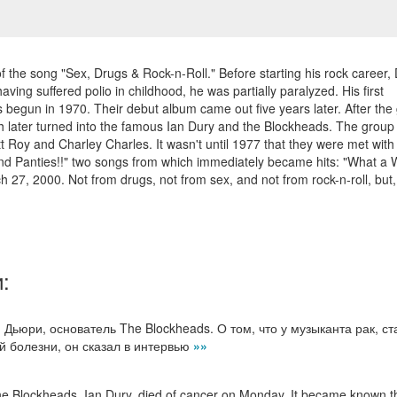
f the song "Sex, Drugs & Rock-n-Roll." Before starting his rock career,
aving suffered polio in childhood, he was partially paralyzed. His first
 begun in 1970. Their debut album came out five years later. After the
 later turned into the famous Ian Dury and the Blockheads. The group
 Roy and Charley Charles. It wasn't until 1977 that they were met with
and Panties!!" two songs from which immediately became hits: "What a 
 27, 2000. Not from drugs, not from sex, and not from rock-n-roll, but, 
:
Дьюри, основатель The Blockheads. О том, что у музыканта рак, ст
ей болезни, он сказал в интервью
»»
he Blockheads, Ian Dury, died of cancer on Monday. It became known t