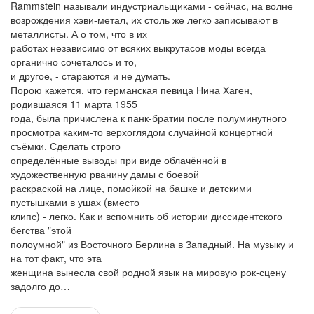
Rammstein называли индустриальщиками - сейчас, на волне
возрождения хэви-метал, их столь же легко записывают в
металлисты. А о том, что в их
работах независимо от всяких выкрутасов моды всегда
органично сочеталось и то,
и другое, - стараются и не думать.
Порою кажется, что германская певица Нина Хаген,
родившаяся 11 марта 1955
года, была причислена к панк-братии после полуминутного
просмотра каким-то верхоглядом случайной концертной
съёмки. Сделать строго
определённые выводы при виде облачённой в
художественную рванину дамы с боевой
раскраской на лице, помойкой на башке и детскими
пустышками в ушах (вместо
клипс) - легко. Как и вспомнить об истории диссидентского
бегства "этой
полоумной" из Восточного Берлина в Западный. На музыку и
на тот факт, что эта
женщина вынесла свой родной язык на мировую рок-сцену
задолго до…