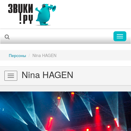
Toggl
naviga
Персоны
Nina HAGEN
Nina HAGEN
Toggle
navigation