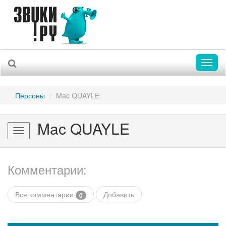
Toggl
naviga
Персоны
Mac QUAYLE
Mac QUAYLE
Toggle
navigation
Комментарии:
Все комментарии
Добавить
0