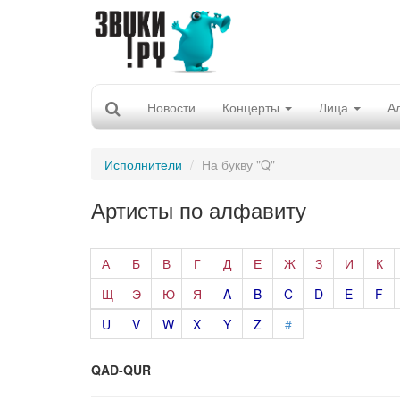
Новости
Концерты
Лица
А
Исполнители
На букву "Q"
Артисты по алфавиту
А
Б
В
Г
Д
Е
Ж
З
И
К
Щ
Э
Ю
Я
A
B
C
D
E
F
U
V
W
X
Y
Z
#
QAD-QUR