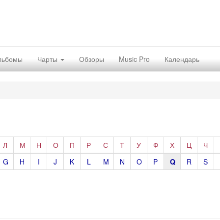
льбомы
Чарты
Обзоры
Music Pro
Календарь
Л
М
Н
О
П
Р
С
Т
У
Ф
Х
Ц
Ч
G
H
I
J
K
L
M
N
O
P
Q
R
S