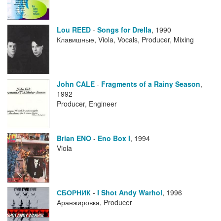
Lou REED
-
Songs for Drella
,
1990
Клавишные, Viola, Vocals, Producer, Mixing
John CALE
-
Fragments of a Rainy Season
,
1992
Producer, Engineer
Brian ENO
-
Eno Box I
,
1994
Viola
СБОРНИК
-
I Shot Andy Warhol
,
1996
Аранжировка, Producer