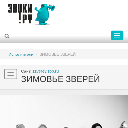
Toggl
naviga
Исполнители
ЗИМОВЬЕ ЗВЕРЕЙ
Сайт:
zzverey.spb.ru
Toggle
ЗИМОВЬЕ ЗВЕРЕЙ
navigation