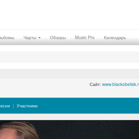
льбомы
Чарты
Обзоры
Music Pro
Календарь
Сайт:
www.blackobelisk.
есни
Участники
Nex