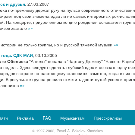
ск и друзья
,
27.03.2007
ска
по-прежнему держат руку на пульсе современного отечественн
обирает под свои знамена едва ли не самых интересных рок-испол
ей. На концерте, приуроченном ко дню рождения основателя групп
ризов хватало
»»
истории не только группы, но и русской тяжелой музыки
»»
5 года. СДК МАИ
,
03.10.2005
ого Обелиска
"Ангелы" попала в "Чартову Дюжину" "Нашего Радио"
 недель. Здесь следует сделать глубокий вдох и осознать одну оч
парадов в стране по-настоящему становится заметно, когда в них 
. В результате группа решила отметить достигнутый успех и приг
оклонников
»»
мяти
Реклама
FAQ
Музыкантам
Пресс-релизы
© 1997-2002, Pavel A. Sokolov-Khodakov