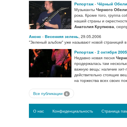
Репортаж
-
Чёрный Обели
Музыканты
Черного Обели
рока. Кроме того, группа с
нашей страны и окрестност
Анатолия Крупнова
, сюрп
Анонс
-
Весенняя зелень
,
29.05.2006
"Зеленый альбом" уже называют новой страницей в 
Репортаж
-
2 октября 200
Недавно новая песня
Черн
продержалась там несколько
важную вещь: наличие хит-
действительно стоящие вещи
на торжества всех своих п
Все публикации
6
О нас
Конфиденциальность
Страница па