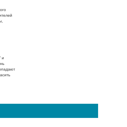
ого
нителей
ы,
 и
ень
попадают
ласить