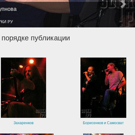
упнова
УКИ РУ
 порядке публикации
Захаренков
Борисенков и Самосват