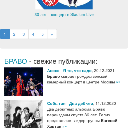
30 лет – концерт в Stadium Live
1
2
3
4
5
»
БРАВО
- свежие публикации:
Анонс
-
Я то, что надо
,
20.12.2021
Браво
сыграет рождественский
камерный концерт в центре Москвы
»»
События
-
Два дебюта
,
11.12.2020
Два дебютных альбома
Браво
переизданы спустя 36 лет. Релиз
представляет лидер группы
Евгений
Хавтан
»»