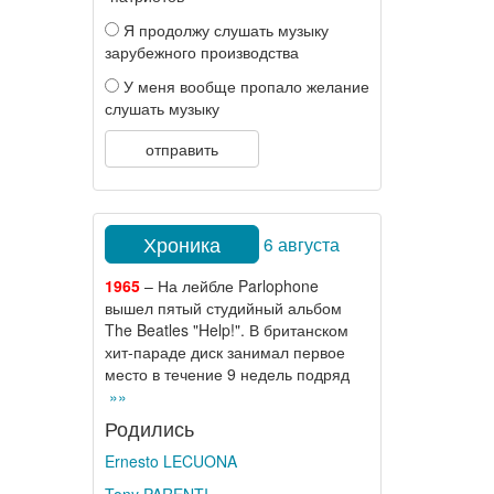
Я продолжу слушать музыку
зарубежного производства
У меня вообще пропало желание
слушать музыку
отправить
Хроника
6 августа
1965
– На лейбле Parlophone
вышел пятый студийный альбом
The Beatles "Help!". В британском
хит-параде диск занимал первое
место в течение 9 недель подряд
»»
Родились
Ernesto LECUONA