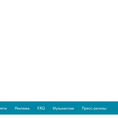
мяти
Реклама
FAQ
Музыкантам
Пресс-релизы