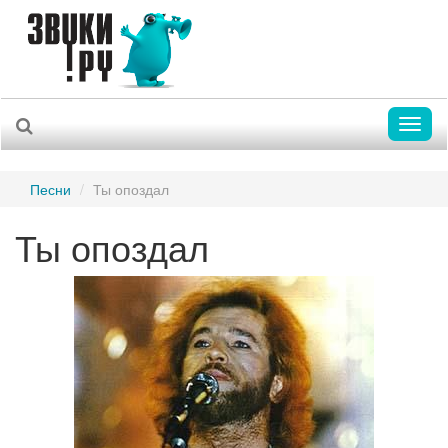
Toggl
naviga
Песни
Ты опоздал
Ты опоздал