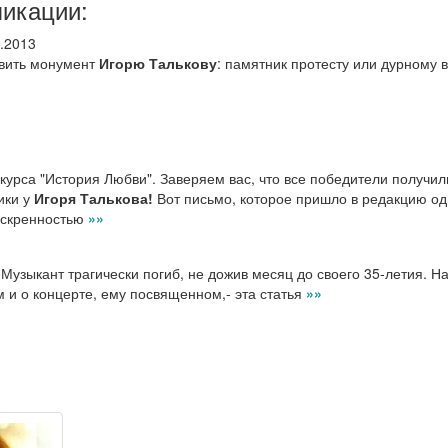
ликации:
.2013
авить монумент
Игорю Талькову
: памятник протесту или дурному в
урса "История Любви". Заверяем вас, что все победители получил
ики у
Игоря Талькова!
Вот письмо, которое пришло в редакцию од
 искренностью
»»
Музыкант трагически погиб, не дожив месяц до своего 35-летия. Н
м и о концерте, ему посвященном,- эта статья
»»