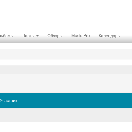
льбомы
Чарты
Обзоры
Music Pro
Календарь
Участник