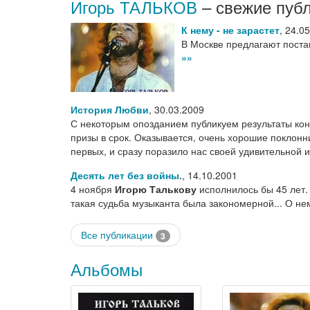
Игорь ТАЛЬКОВ
– свежие пуб
К нему - не зарастет
,
24.05
В Москве предлагают пост
»»
История Любви
,
30.03.2009
С некоторым опозданием публикуем результаты конк
призы в срок. Оказывается, очень хорошие поклонн
первых, и сразу поразило нас своей удивительной
Десять лет без войны.
,
14.10.2001
4 ноября
Игорю Талькову
исполнилось бы 45 лет. 
такая судьба музыканта была закономерной... О не
Все публикации
3
Альбомы