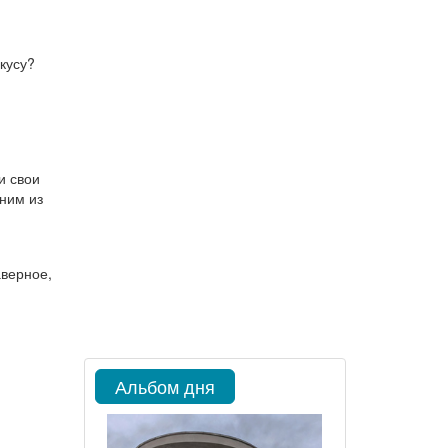
кусу?
и свои
ним из
аверное,
Альбом дня