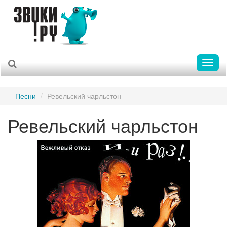
Toggl
naviga
Песни
Ревельский чарльстон
Ревельский чарльстон