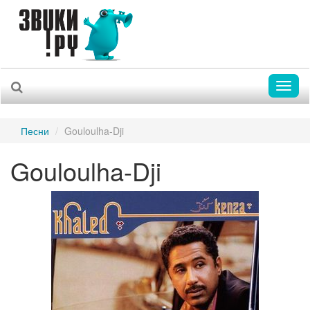
Toggl
naviga
Песни
Gouloulha-Dji
Gouloulha-Dji