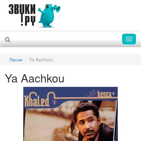
Toggl
naviga
Песни
Ya Aachkou
Ya Aachkou