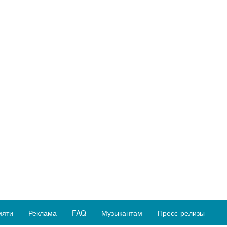
мяти
Реклама
FAQ
Музыкантам
Пресс-релизы