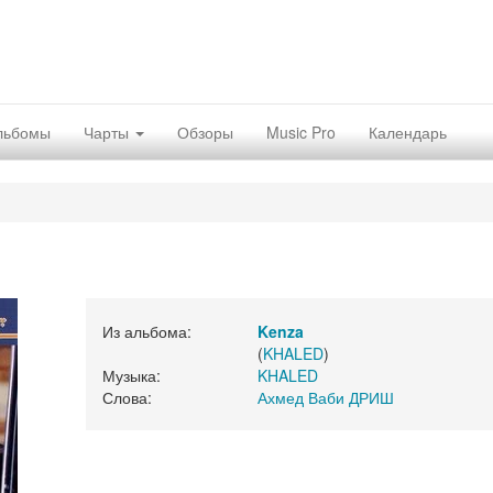
льбомы
Чарты
Обзоры
Music Pro
Календарь
Из альбома:
Kenza
(
KHALED
)
Музыка:
KHALED
Слова:
Ахмед Ваби ДРИШ