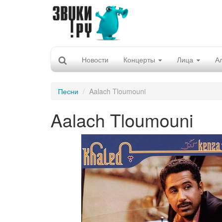
Новости
Концерты
Лица
А
Песни
Aalach Tloumouni
Aalach Tloumouni