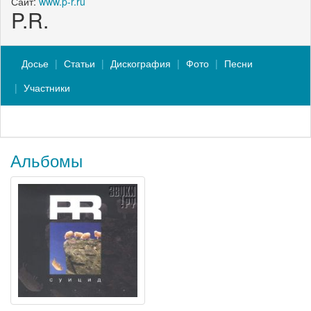
Сайт:
www.p-r.ru
P.R.
Досье
Статьи
Дискография
Фото
Песни
Участники
Альбомы