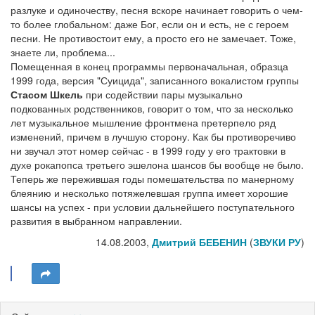
разлуке и одиночеству, песня вскоре начинает говорить о чем-
то более глобальном: даже Бог, если он и есть, не с героем
песни. Не противостоит ему, а просто его не замечает. Тоже,
знаете ли, проблема...
Помещенная в конец программы первоначальная, образца
1999 года, версия "Суицида", записанного вокалистом группы
Стасом Шкель
при содействии пары музыкально
подкованных родственников, говорит о том, что за несколько
лет музыкальное мышление фронтмена претерпело ряд
изменений, причем в лучшую сторону. Как бы противоречиво
ни звучал этот номер сейчас - в 1999 году у его трактовки в
духе рокапопса третьего эшелона шансов бы вообще не было.
Теперь же пережившая годы помешательства по манерному
блеянию и несколько потяжелевшая группа имеет хорошие
шансы на успех - при условии дальнейшего поступательного
развития в выбранном направлении.
14.08.2003,
Дмитрий БЕБЕНИН
(
ЗВУКИ РУ
)