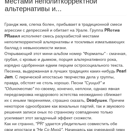
местами неполиткорректной
альтернативы и...
Грандж жив, слегка болен, прибывает в традиционной смеси
агрессии с депрессией и обитает на Урале. Группа
PRотив
PRавил
исполняет смесь разухабистой местами
неполиткорректной альтернативы и тоскливых изматывающих
баллад о невыносимости жизни.
Открывающий этот мини-альбом номер
"Форматы"
- смачная,
грубая, с кровью и дымком, порция альтернативного рока,
изрядно сдобренная едким перцем остросоциального текста.
Песенка, выдержанная в лучших традициях каких-нибудь
Pearl
Jam
. С лирической ипостасью творчества дела у группы,
правда, обстоят не столь хорошо. Песни
"Суицид"
и
"Одиночество"
по-своему, конечно, неплохи, однако явная
передозировка нездорового эстетства неожиданно сближает
их с иными творениями, страшно сказать,
Deadушек
. Причем
некоторое однообразие как вокальных партий, так и звукового
решения записи оных по странному совпадению только
усиливает этот загадочный эффект схожести.
Как ни странно, "PR" удается убедительно совместить обе
свои ипостаси в
"Не Со Мной"
. Начинаясь как очередной гимн