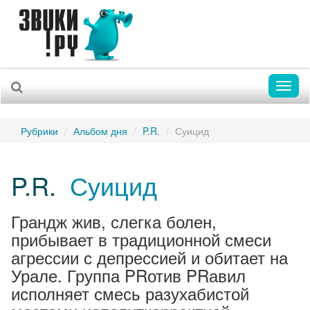
Toggl
naviga
Рубрики
Альбом дня
P.R.
Суицид
P.R.
Суицид
Грандж жив, слегка болен,
прибывает в традиционной смеси
агрессии с депрессией и обитает на
Урале. Группа PRотив PRавил
исполняет смесь разухабистой