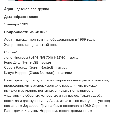
Aqua
- датская поп-группа
Дата образования:
1 января 1989
Подробности из жизни:
Aqua - датская поп-группа, образованная в 1989 году.
Жанр - поп, танцевальный поп.
Состав:
Лене Нистром (Lene Nystrom Rasted) - вокал
Рене Диф (Rene Dif) - вокал
Серен Растед (Soren Rasted) - гитара
Клаус Норрен (Claus Norreen) - клавиши
Некоторые группы ждут своей мировой славы десятилетиями,
проведёнными в экспериментах с названиями, поисках
имиджа и звучания, попытках снискать популярность
участиями в сборных концертах и так далее. Такая судьба
постигла и датскую группу Aqua, изначально выступавшую под
названием Joyspeed. Группа была основана в 1989 Сереном
Растедом и Клаусом Норреном; впоследствии к ним