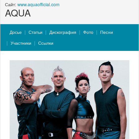
Сайт:
www.aquaofficial.com
AQUA
Досье
Статьи
Дискография
Фото
Песни
Участники
Ссылки