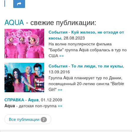
AQUA
- свежие публикации:
События
-
Куй железо, не отходя от
кассы
,
28.08.2023
На волне популярности фильма
"Барби" группа Aqua собралась в тур по
США
»»
События
-
То ли люди, то ли куклы
,
13.09.2016
Группа Aqua планирует тур по Дании,
посвященный 20-летию сингла "Barbie
Girl"
»»
СПРАВКА
-
Aqua
,
01.12.2009
Aqua
- датская поп-группа
»»
Все публикации
7