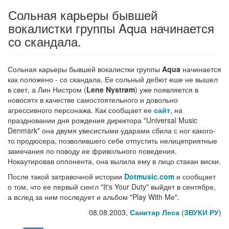
Сольная карьеры бывшей
вокалистки группы Aqua начинается
со скандала.
Сольная карьеры бывшей вокалистки группы
Aqua
начинается
как положено - со скандала. Ее сольный дебют еше не вышел
в свет, а Лин Нистром (
Lene Nystrøm
) уже появляется в
новосятх в качестве самостоятельного и довольно
агрессивного персонажа. Как сообщает ее
сайт
, на
праздновании дня рождения директора "Universal Music
Denmark" она двумя увесистыми ударами сбила с ног какого-
то продюсера, позволившего себе отпустить нелицеприятные
замечания по поводу ее фривольного поведения.
Нокаутировав оппонента, она вылила ему в лицо стакан виски.
После такой затравочной истории
Dotmusic.com
и сообщает
о том, что ее первый сингл "It's Your Duty" выйдет в сентябре,
а вслед за ним последует и альбом "Play With Mе".
08.08.2003,
Санитар Леса
(
ЗВУКИ РУ
)