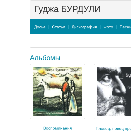
Гуджа БУРДУЛИ
Досье
Статьи
Дискография
Фото
Песн
Альбомы
Воспоминания
Пловец, певец пр