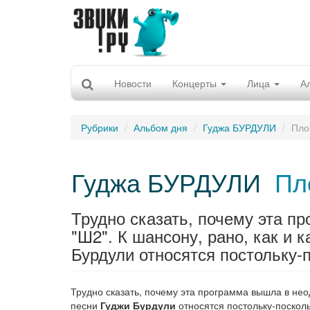
Новости
Концерты
Лица
А
Рубрики
Альбом дня
Гуджа БУРДУЛИ
Пло
Гуджа БУРДУЛИ
Пл
Трудно сказать, почему эта п
"Ш2". К шансону, рано, как и 
Бурдули относятся постольку-п
Трудно сказать, почему эта программа вышла в неод
песни
Гуджи Бурдули
относятся постольку-посколь