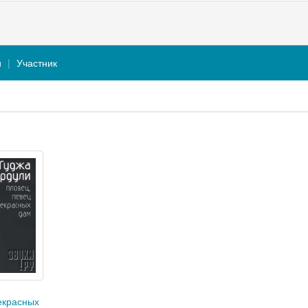
и
Участник
екрасных