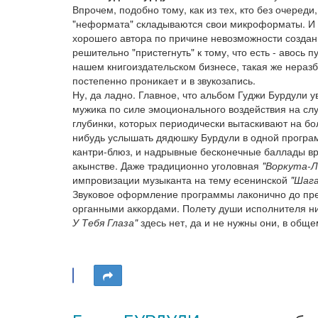
Впрочем, подобно тому, как из тех, кто без очереди
"неформата" складываются свои микроформаты. И р
хорошего автора по причине невозможности создани
решительно "пристегнуть" к тому, что есть - авось 
нашем книгоиздательском бизнесе, такая же неразб
постепенно проникает и в звукозапись.
Ну, да ладно. Главное, что альбом Гуджи Бурдули у
мужика по силе эмоционального воздействия на сл
глубинки, которых периодически вытаскивают на б
нибудь услышать дядюшку Бурдули в одной програ
кантри-блюз, и надрывные бесконечные баллады в
акынстве. Даже традиционно уголовная
"Воркута-Л
импровизации музыканта на тему есенинской
"Шага
Звуковое оформление программы лаконично до пред
органными аккордами. Полету души исполнителя н
У Тебя Глаза"
здесь нет, да и не нужны они, в обще