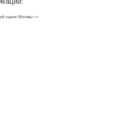
икации:
ной сцене Москвы
»»