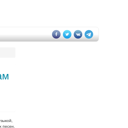
ам
узыкой,
х песен.