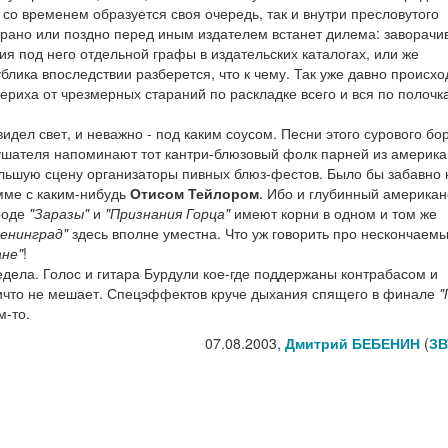
, со временем образуется своя очередь, так и внутри пресловутого
ано или поздно перед иным издателем встанет дилема: заворачив
я под него отдельной графы в издательских каталогах, или же
публика впоследствии разберется, что к чему. Так уже давно происхо
ериха от чрезмерных стараний по раскладке всего и вся по полочк
видел свет, и неважно - под каким соусом. Песни этого сурового бо
ушателя напоминают тот кантри-блюзовый фолк парней из америка
ольшую сцену организаторы пивных блюз-фестов. Было бы забавно к
мме с каким-нибудь
Отисом Тейлором
. Ибо и глубинный американ
роде
"Заразы"
и
"Признания Горца"
имеют корни в одном и том же
енинград"
здесь вполне уместна. Что уж говорить про нескончаем
не"
!
ела. Голос и гитара Бурдули кое-где поддержаны контрабасом и
ичто не мешает. Спецэффектов круче дыхания спящего в финале
"
м-то.
07.08.2003,
Дмитрий БЕБЕНИН
(
ЗВ