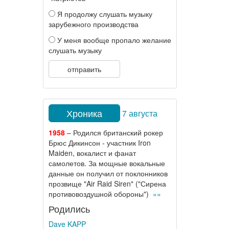
Я продолжу слушать музыку
зарубежного производства
У меня вообще пропало желание
слушать музыку
отправить
Хроника
7 августа
1958
– Родился британский рокер
Брюс Дикинсон - участник Iron
Maiden, вокалист и фанат
самолетов. За мощные вокальные
данные он получил от поклонников
прозвище "Air Raid Siren" ("Сирена
противовоздушной обороны")
»»
Родились
Dave KAPP