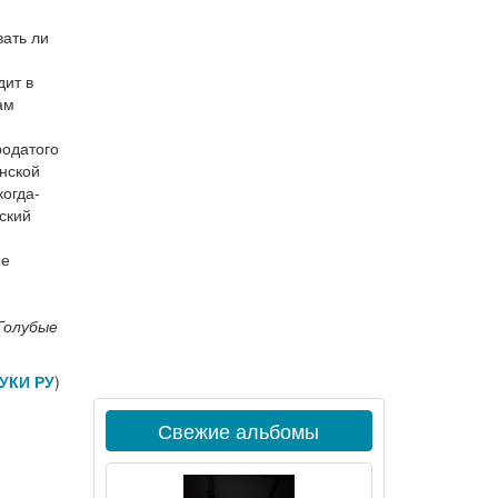
ать ли
дит в
ам
родатого
нской
огда-
ский
ые
Голубые
УКИ РУ
)
Свежие альбомы