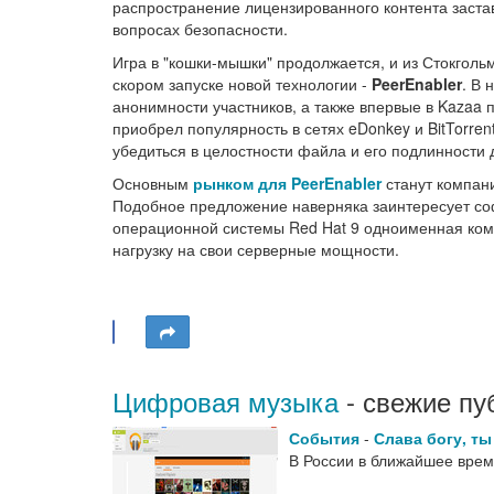
распространение лицензированного контента застав
вопросах безопасности.
Игра в "кошки-мышки" продолжается, и из Стокгол
скором запуске новой технологии -
PeerEnabler
. В 
анонимности участников, а также впервые в Kazaa
приобрел популярность в сетях eDonkey и BitTorre
убедиться в целостности файла и его подлинности д
Основным
рынком для PeerEnabler
станут компани
Подобное предложение наверняка заинтересует со
операционной системы Red Hat 9 одноименная компа
нагрузку на свои серверные мощности.
Цифровая музыка
- свежие пу
События
-
Слава богу, т
В России в ближайшее вре