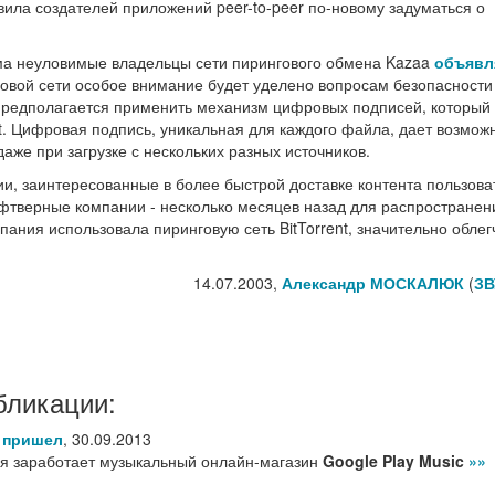
ила создателей приложений peer-to-peer по-новому задуматься о
ьма неуловимые владельцы сети пирингового обмена Kazaa
объявл
новой сети особое внимание будет уделено вопросам безопасности
 предполагается применить механизм цифровых подписей, который
nt. Цифровая подпись, уникальная для каждого файла, дает возмож
аже при загрузке с нескольких разных источников.
и, заинтересованные в более быстрой доставке контента пользова
фтверные компании - несколько месяцев назад для распространен
ния использовала пиринговую сеть BitTorrent, значительно облег
14.07.2003,
Александр МОСКАЛЮК
(
ЗВ
бликации:
ы пришел
,
30.09.2013
мя заработает музыкальный онлайн-магазин
Google Play Music
»»