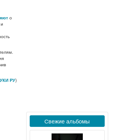
яют
о
 и
ность
телям.
ия
чив
УКИ РУ
)
Свежие альбомы