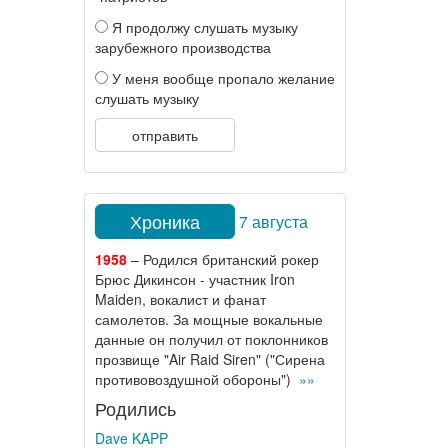
Я продолжу слушать музыку
зарубежного производства
У меня вообще пропало желание
слушать музыку
отправить
Хроника
7 августа
1958
– Родился британский рокер
Брюс Дикинсон - участник Iron
Maiden, вокалист и фанат
самолетов. За мощные вокальные
данные он получил от поклонников
прозвище "Air Raid Siren" ("Сирена
противовоздушной обороны")
»»
Родились
Dave KAPP