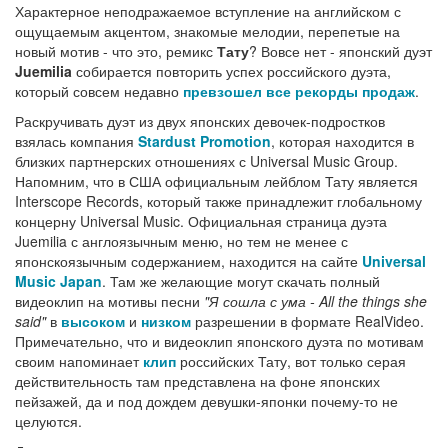
Характерное неподражаемое вступление на английском с
ощущаемым акцентом, знакомые мелодии, перепетые на
новый мотив - что это, ремикс
Тату
? Вовсе нет - японский дуэт
Juemilia
собирается повторить успех российского дуэта,
который совсем недавно
превзошел все рекорды продаж
.
Раскручивать дуэт из двух японских девочек-подростков
взялась компания
Stardust Promotion
, которая находится в
близких партнерских отношениях с Universal Music Group.
Напомним, что в США официальным лейблом Тату является
Interscope Records, который также принадлежит глобальному
концерну Universal Music. Официальная страница дуэта
Juemilia с англоязычным меню, но тем не менее с
японскоязычным содержанием, находится на сайте
Universal
Music Japan
. Там же желающие могут скачать полный
видеоклип на мотивы песни
"Я сошла с ума - All the things she
said"
в
высоком
и
низком
разрешении в формате RealVideo.
Примечательно, что и видеоклип японского дуэта по мотивам
своим напоминает
клип
российских Тату, вот только серая
действительность там представлена на фоне японских
пейзажей, да и под дождем девушки-японки почему-то не
целуются.