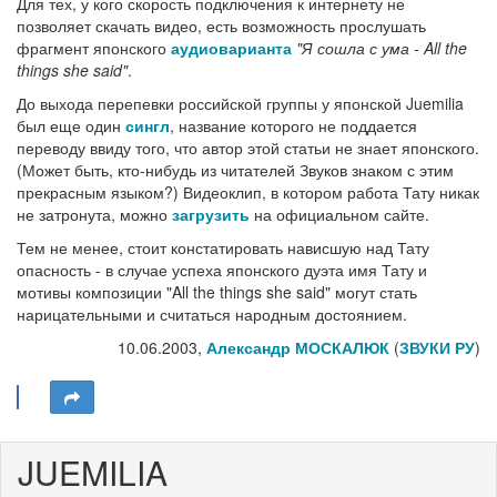
Для тех, у кого скорость подключения к интернету не
позволяет скачать видео, есть возможность прослушать
фрагмент японского
аудиоварианта
"Я сошла с ума - All the
things she said"
.
До выхода перепевки российской группы у японской Juemilia
был еще один
сингл
, название которого не поддается
переводу ввиду того, что автор этой статьи не знает японского.
(Может быть, кто-нибудь из читателей Звуков знаком с этим
прекрасным языком?) Видеоклип, в котором работа Тату никак
не затронута, можно
загрузить
на официальном сайте.
Тем не менее, стоит констатировать нависшую над Тату
опасность - в случае успеха японского дуэта имя Тату и
мотивы композиции "All the things she said" могут стать
нарицательными и считаться народным достоянием.
10.06.2003,
Александр МОСКАЛЮК
(
ЗВУКИ РУ
)
JUEMILIA