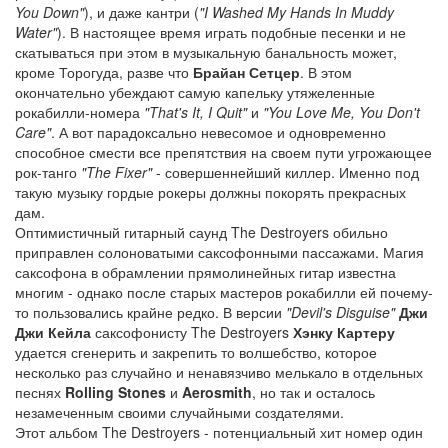
You Down"
), и даже кантри (
"I Washed My Hands In Muddy
Water"
). В настоящее время играть подобные песенки и не
скатываться при этом в музыкальную банальность может,
кроме Торогуда, разве что
Брайан Сетцер
. В этом
окончательно убеждают самую капельку утяжеленные
рокабилли-номера
"That's It, I Quit"
и
"You Love Me, You Don't
Care"
. А вот парадоксально невесомое и одновременно
способное смести все препятствия на своем пути угрожающее
рок-танго
"The Fixer"
- совершеннейший киллер. Именно под
такую музыку гордые рокеры должны покорять прекрасных
дам.
Оптимистичный гитарный саунд The Destroyers обильно
приправлен солоноватыми саксофонными пассажами. Магия
саксофона в обрамлении прямолинейных гитар известна
многим - однако после старых мастеров рокабилли ей почему-
то пользовались крайне редко. В версии
"Devil's Disguise"
Джи
Джи Кейла
саксофонисту The Destroyers
Хэнку Картеру
удается сгенерить и закрепить то волшебство, которое
несколько раз случайно и ненавязчиво мелькало в отдельных
песнях
Rolling Stones
и
Aerosmith
, но так и осталось
незамеченным своими случайными создателями.
Этот альбом The Destroyers - потенциальный хит номер один