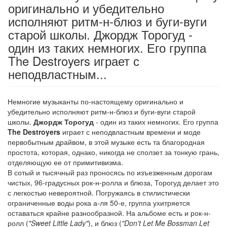
оригинально и убедительно
исполняют ритм-н-блюз и буги-вуги
старой школы. Джордж Торогуд -
один из таких немногих. Его группа
The Destroyers играет с
неподвластным...
Немногие музыканты по-настоящему оригинально и
убедительно исполняют ритм-н-блюз и буги-вуги старой
школы.
Джордж Торогуд
- один из таких немногих. Его группа
The Destroyers
играет с неподвластным времени и моде
первобытным драйвом, в этой музыке есть та благородная
простота, которая, однако, никогда не сползет за тонкую грань,
отделяющую ее от примитивизма.
В сотый и тысячный раз проносясь по изъезженным дорогам
чистых, 96-градусных рок-н-ролла и блюза, Торогуд делает это
с легкостью невероятной. Погружаясь в стилистически
ограниченные воды рока а-ля 50-е, группа ухитряется
оставаться крайне разнообразной. На альбоме есть и рок-н-
ролл (
"Sweet Little Lady"
), и блюз (
"Don't Let Me Bossman Let