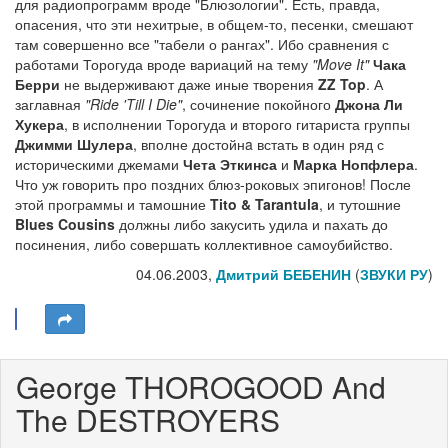
для радиопрограмм вроде "Блюзологии". Есть, правда,
опасения, что эти нехитрые, в общем-то, песенки, смешают
там совершенно все "табели о рангах". Ибо сравнения с
работами Торогуда вроде вариаций на тему
"Move It"
Чака
Берри
не выдерживают даже иные творения
ZZ Top
. А
заглавная
"Ride 'Till I Die"
, сочинение покойного
Джона Ли
Хукера
, в исполнении Торогуда и второго гитариста группы
Джимми Шулера
, вполне достойнa встать в один ряд с
историческими джемами
Чета Эткинса
и
Марка Нопфлера
.
Что уж говорить про поздних блюз-роковых эпигонов! После
этой программы и тамошние
Tito & Tarantula
, и тутошние
Blues Cousins
должны либо закусить удила и пахать до
посинения, либо совершать коллективное самоубийство.
04.06.2003,
Дмитрий БЕБЕНИН
(
ЗВУКИ РУ
)
George THOROGOOD And
The DESTROYERS