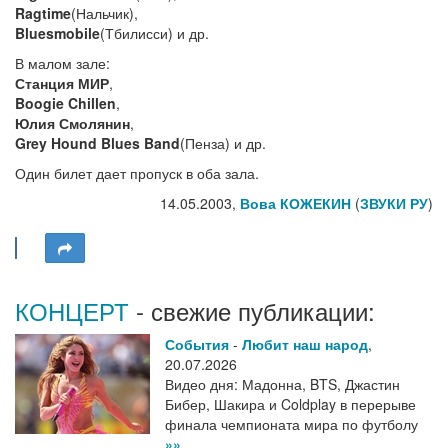
Ragtime
(Нальчик),
Bluesmobile
(Тбилисси) и др.
В малом зале:
Станция МИР
,
Boogie Chillen
,
Юлия Смолянин
,
Grey Hound Blues Band
(Пенза) и др.
Один билет дает пропуск в оба зала.
14.05.2003,
Вова КОЖЕКИН
(
ЗВУКИ РУ
)
КОНЦЕРТ
- свежие публикации:
События
-
Любит наш народ
,
20.07.2026
Видео дня: Мадонна, BTS, Джастин
Бибер, Шакира и Coldplay в перерыве
финала чемпионата мира по футболу
»»