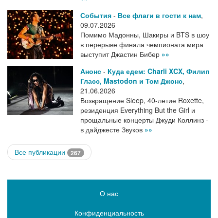
События
-
Все флаги в гости к нам
,
09.07.2026
Помимо Мадонны, Шакиры и BTS в шоу
в перерыве финала чемпионата мира
выступит Джастин Бибер
»»
Анонс
-
Куда едем: Charli XCX, Филип
Гласс, Mastodon и Том Джонс
,
21.06.2026
Возвращение Sleep, 40-летие Roxette,
резиденция Everything But the Girl и
прощальные концерты Джуди Коллинз -
в дайджесте Звуков
»»
Все публикации
267
О нас
Конфиденциальность