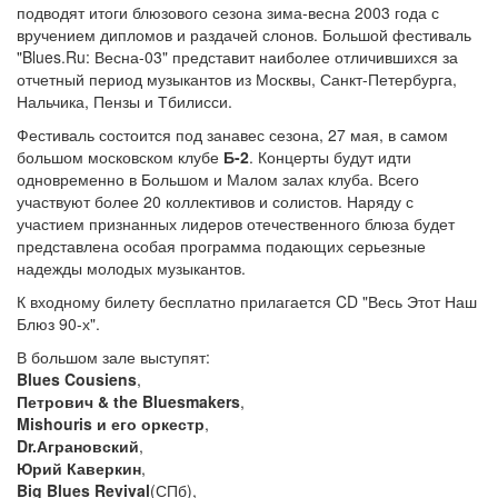
подводят итоги блюзового сезона зима-весна 2003 года с
вручением дипломов и раздачей слонов. Большой фестиваль
"Blues.Ru: Весна-03" представит наиболее отличившихся за
отчетный период музыкантов из Москвы, Санкт-Петербурга,
Нальчика, Пензы и Тбилисси.
Фестиваль состоится под занавес сезона, 27 мая, в самом
большом московском клубе
Б-2
. Концерты будут идти
одновременно в Большом и Малом залах клуба. Всего
участвуют более 20 коллективов и солистов. Наряду с
участием признанных лидеров отечественного блюза будет
представлена особая программа подающих серьезные
надежды молодых музыкантов.
К входному билету бесплатно прилагается CD "Весь Этот Наш
Блюз 90-х".
В большом зале выступят:
Blues Cousiens
,
Петрович & the Bluesmakers
,
Mishouris и его оркестр
,
Dr.Аграновский
,
Юрий Каверкин
,
Big Blues Revival
(СПб),