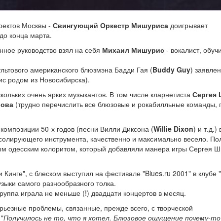
оектов Москвы -
Свингующий Оркестр Мишуриса
доигрывает
до конца марта.
нное руководство взял на себя
Михаил Мишурис
- вокалист, обу
ультового американского блюзмэна Бадди Гая (
Buddy Guy
) заявле
ис родом из Новосибирска).
кольких очень ярких музыкантов. В том числе кларнетиста
Сергея
рова
(трудно перечислить все блюзовые и рокабилльные команды, г
 композиции 50-х годов (песни Вилли Диксона (
Willie Dixon
) и т.д.)
о солирующего инструмента, качественно и максимально весело. По
вым одесским колоритом, который добавляли манера игры Сергея Ш
Кинге", с блеском выступил на фестивале "Blues.ru 2001" в клубе 
зыки самого разнообразного толка.
руппа играла не меньше (!) двадцати концертов в месяц.
рьезные проблемы, связанные, прежде всего, с творческой
"
Получилось не то, что я хотел. Блюзовое ощущение почему-то