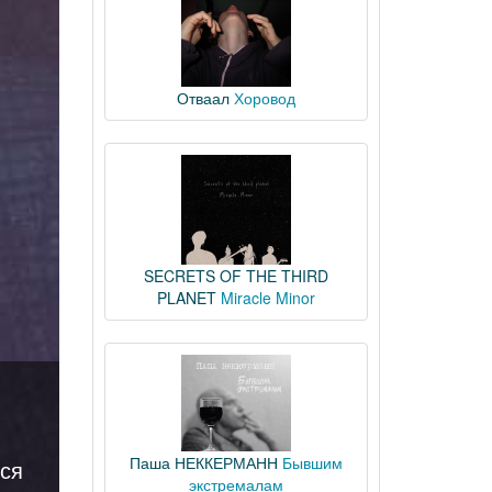
Отваал
Хоровод
SECRETS OF THE THIRD
PLANET
Miracle Minor
Паша НЕККЕРМАНН
Бывшим
тся
экстремалам