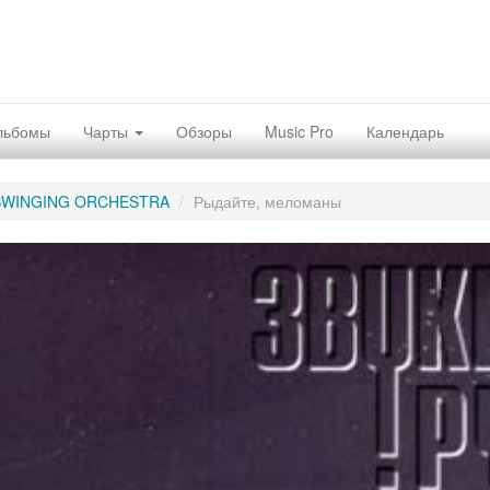
льбомы
Чарты
Обзоры
Music Pro
Календарь
 SWINGING ORCHESTRA
Рыдайте, меломаны