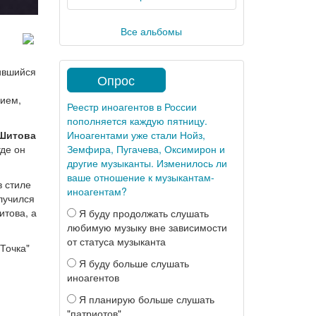
Все альбомы
чившийся
Опрос
нием,
Реестр иноагентов в России
пополняется каждую пятницу.
Иноагентами уже стали Нойз,
 Шитова
Земфира, Пугачева, Оксимирон и
де он
другие музыканты. Изменилось ли
ваше отношение к музыкантам-
 в стиле
иноагентам?
лучился
итова, а
Я буду продолжать слушать
любимую музыку вне зависимости
от статуса музыканта
"Точка"
Я буду больше слушать
иноагентов
Я планирую больше слушать
"патриотов"