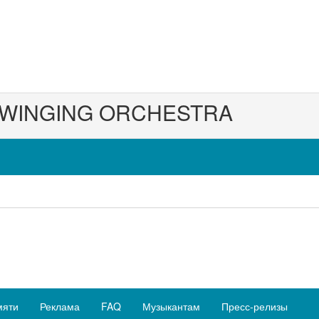
SWINGING ORCHESTRA
мяти
Реклама
FAQ
Музыкантам
Пресс-релизы