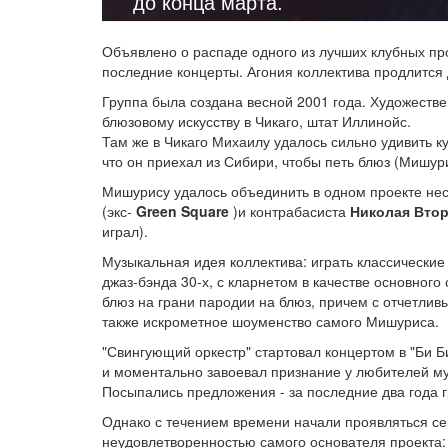
до конца марта.
Объявлено о распаде одного из лучших клубных пр
последние концерты. Агония коллектива продлится 
Группа была создана весной 2001 года. Художестве
блюзовому искусству в Чикаго, штат Иллинойс.
Там же в Чикаго Михаилу удалось сильно удивить к
что он приехал из Сибири, чтобы петь блюз (Мишур
Мишурису удалось объединить в одном проекте нес
(экс-
Green Square
)и контрабасиста
Николая Вто
играл).
Музыкальная идея коллектива: играть классические
джаз-бэнда 30-х, с кларнетом в качестве основног
блюз на грани пародии на блюз, причем с отчетли
также искрометное шоуменство самого Мишуриса.
"Свингующий оркестр" стартовал концертом в "Би Би 
и моментально завоевал признание у любителей му
Посыпались предложения - за последние два года г
Однако с течением времени начали проявляться се
неудовлетворенностью самого основателя проекта: 