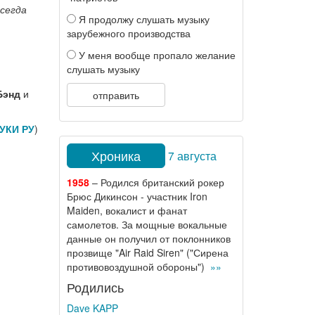
всегда
Я продолжу слушать музыку
зарубежного производства
У меня вообще пропало желание
слушать музыку
Бэнд
и
отправить
УКИ РУ
)
Хроника
7 августа
1958
– Родился британский рокер
Брюс Дикинсон - участник Iron
Maiden, вокалист и фанат
самолетов. За мощные вокальные
данные он получил от поклонников
прозвище "Air Raid Siren" ("Сирена
противовоздушной обороны")
»»
Родились
Dave KAPP