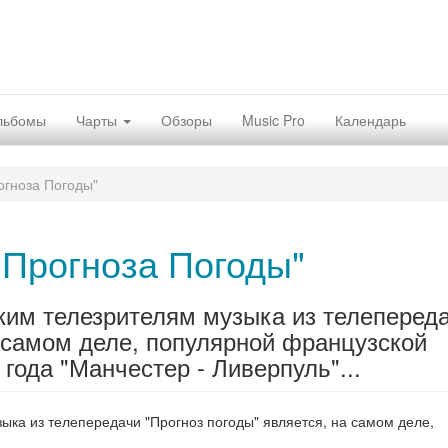
льбомы
Чарты
Обзоры
Music Pro
Календарь
огноза Погоды"
"Прогноза Погоды"
ким телезрителям музыка из телеперед
а самом деле, популярной французской
 года "Манчестер - Ливерпуль"...
ыка из телепередачи "Прогноз погоды" является, на самом деле,