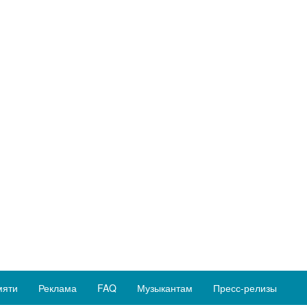
мяти
Реклама
FAQ
Музыкантам
Пресс-релизы