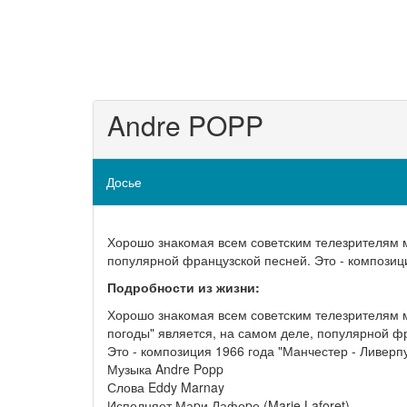
Andre POPP
Досье
Хорошо знакомая всем советским телезрителям м
популярной французской песней. Это - композици
Подробности из жизни:
Хорошо знакомая всем советским телезрителям м
погоды" является, на самом деле, популярной ф
Это - композиция 1966 года "Манчестер - Ливерпул
Музыка Andre Popp
Слова Eddy Marnay
Исполняет Маpи Лафоpе (Marie Laforet)