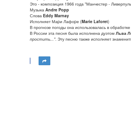
Это - композиция 1966 года "Манчестер - Ливерпуль"
Музыка
Andre Popp
Слова
Eddy Marnay
Исполняет Маpи Лафоpе (
Marie Laforet
)
В прогнозе погоды она использовалась в обработке
В России эта песня была исполнена дуэтом
Льва Л
простить..."
. Эту песню также исполняет знамени