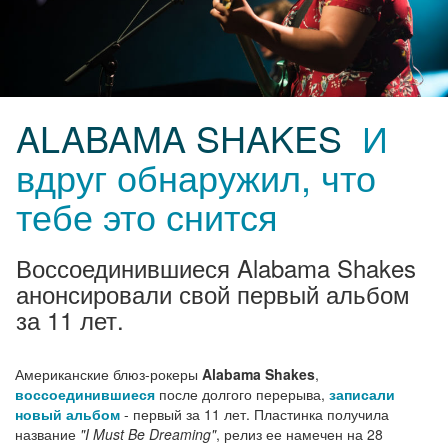
ALABAMA SHAKES
И
вдруг обнаружил, что
тебе это снится
Воссоединившиеся Alabama Shakes
анонсировали свой первый альбом
за 11 лет.
Американские блюз-рокеры
Alabama Shakes
,
воссоединившиеся
после долгого перерыва,
записали
новый альбом
- первый за 11 лет. Пластинка получила
название
"I Must Be Dreaming"
, релиз ее намечен на 28