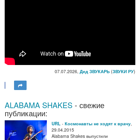
07.07.2026,
Дед ЗВУКАРЬ
(
ЗВУКИ РУ
)
ALABAMA SHAKES
- свежие
публикации:
URL
-
Космонавты не ходят к врачу
,
29.04.2015
Alabama Shakes выпустили