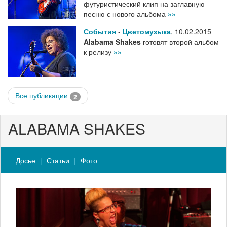
футуристический клип на заглавную
песню с нового альбома
»»
События
-
Цветомузыка
,
10.02.2015
Alabama Shakes
готовят второй альбом
к релизу
»»
Все публикации
2
ALABAMA SHAKES
Досье
Статьи
Фото