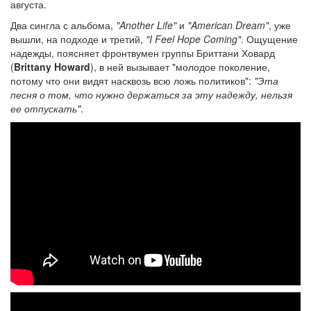
августа.
Два сингла с альбома,
"Another Life"
и
"American Dream"
, уже
вышли, на подходе и третий,
"I Feel Hope Coming"
. Ощущение
надежды, поясняет фронтвумен группы Бриттани Ховард
(
Brittany Howard
), в ней вызывает "молодое поколение,
потому что они видят насквозь всю ложь политиков":
"Эта
песня о том, что нужно держаться за эту надежду, нельзя
ее отпускать"
.