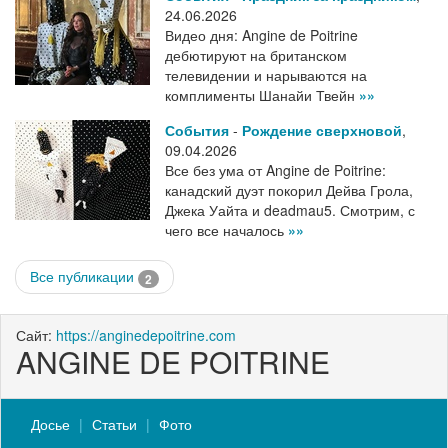
24.06.2026
Видео дня: Angine de Poitrine
дебютируют на британском
телевидении и нарываются на
комплименты Шанайи Твейн
»»
События
-
Рождение сверхновой
,
09.04.2026
Все без ума от Angine de Poitrine:
канадский дуэт покорил Дейва Грола,
Джека Уайта и deadmau5. Смотрим, с
чего все началось
»»
Все публикации
2
Сайт:
https://anginedepoitrine.com
ANGINE DE POITRINE
Досье
Статьи
Фото