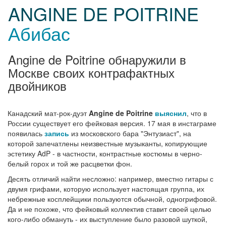
ANGINE DE POITRINE
Абибас
Angine de Poitrine обнаружили в
Москве своих контрафактных
двойников
Канадский мат-рок-дуэт
Angine de Poitrine
выяснил
, что в
России существует его фейковая версия. 17 мая в инстаграме
появилась
запись
из московского бара "Энтузиаст", на
которой запечатлены неизвестные музыканты, копирующие
эстетику AdP - в частности, контрастные костюмы в черно-
белый горох и той же расцветки фон.
Десять отличий найти несложно: например, вместно гитары с
двумя грифами, которую использует настоящая группа, их
небрежные косплейщики пользуются обычной, одногрифовой.
Да и не похоже, что фейковый коллектив ставит своей целью
кого-либо обмануть - их выступление было разовой шуткой,