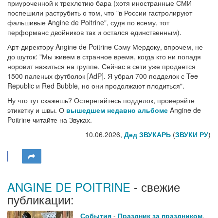
приуроченной к трехлетию бара (хотя иностранные СМИ
поспешили раструбить о том, что "в России гастролируют
фальшивые Angine de Poitrine", судя по всему, тот
перформанс двойников так и остался единственным).
Арт-директору Angine de Poitrine Сэму Мердоку, впрочем, не
до шуток: "Мы живем в странное время, когда кто ни попадя
норовит нажиться на группе. Сейчас в сети уже продается
1500 паленых футболок [AdP]. Я убрал 700 подделок с Tee
Republic и Red Bubble, но они продолжают плодиться".
Ну что тут скажешь? Остерегайтесь подделок, проверяйте
этикетку и швы. О
вышедшем недавно альбоме
Angine de
Poitrine читайте на Звуках.
10.06.2026,
Дед ЗВУКАРЬ
(
ЗВУКИ РУ
)
ANGINE DE POITRINE
- свежие
публикации:
События
-
Праздник за праздником
,