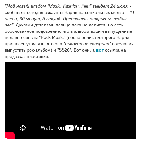
"Мой новый альбом "Music, Fashion, Film" выйдет 24 июля,
-
сообщили сегодня аккаунты Чарли на социальных медиа. -
11
песен, 30 минут, 5 секунд. Предзаказы открыты, люблю
вас".
Другими деталями певица пока не делится, но есть
обоснованное подозрение, что в альбом вошли выпущенные
недавно синглы "Rock Music" (после релиза которого Чарли
пришлось уточнять, что она
"никогда не говорила"
о желании
выпустить рок-альбом) и "SS26". Вот они, а
вот
ссылка на
предзаказ пластинки.