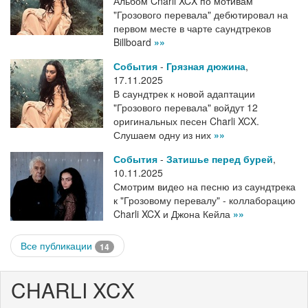
Альбом Charli XCX по мотивам
"Грозового перевала" дебютировал на
первом месте в чарте саундтреков
Billboard
»»
События
-
Грязная дюжина
,
17.11.2025
В саундтрек к новой адаптации
"Грозового перевала" войдут 12
оригинальных песен Charli XCX.
Слушаем одну из них
»»
События
-
Затишье перед бурей
,
10.11.2025
Смотрим видео на песню из саундтрека
к "Грозовому перевалу" - коллаборацию
Charli XCX и Джона Кейла
»»
Все публикации
14
CHARLI XCX