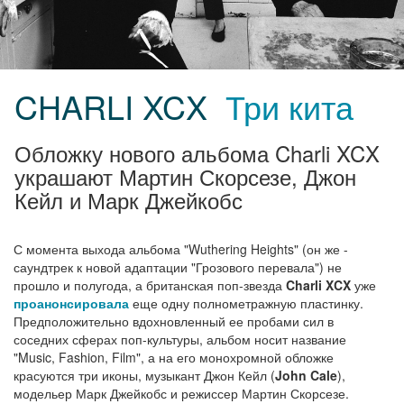
CHARLI XCX
Три кита
Обложку нового альбома Charli XCX
украшают Мартин Скорсезе, Джон
Кейл и Марк Джейкобс
С момента выхода альбома "Wuthering Heights" (он же -
саундтрек к новой адаптации "Грозового перевала") не
прошло и полугода, а британская поп-звезда
Charli XCX
уже
проанонсировала
еще одну полнометражную пластинку.
Предположительно вдохновленный ее пробами сил в
соседних сферах поп-культуры, альбом носит название
"Music, Fashion, Film", а на его монохромной обложке
красуются три иконы, музыкант Джон Кейл (
John Cale
),
модельер Марк Джейкобс и режиссер Мартин Скорсезе.