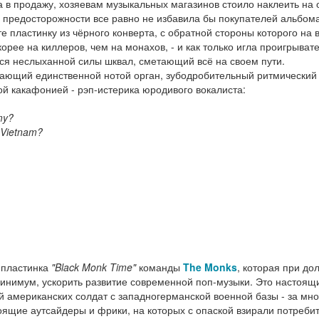
а в продажу, хозяевам музыкальных магазинов стоило наклеить на 
ра предосторожности все равно не избавила бы покупателей альбом
те пластинку из чёрного конверта, с обратной стороны которого на
корее на киллеров, чем на монахов, - и как только игла проигрыват
тся неслыханной силы шквал, сметающий всё на своем пути.
ающий единственной нотой орган, зубодробительный ритмический
ой какафонией - рэп-истерика юродивого вокалиста:
my?
n Vietnam?
 пластинка
"Black Monk Time"
команды
The Monks
, которая при до
 минимум, ускорить развитие современной поп-музыки. Это настоящ
й американских солдат с западногерманской военной базы - за мно
оящие аутсайдеры и фрики, на которых с опаской взирали потреби