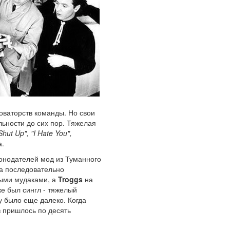
оваторств команды. Но свои
льности до сих пор. Тяжелая
Shut Up", "I Hate You",
а.
конодателей мод из Туманного
да последовательно
ными мудаками, а
Troggs
на
же был сингл - тяжелый
у было еще далеко. Когда
в пришлось по десять