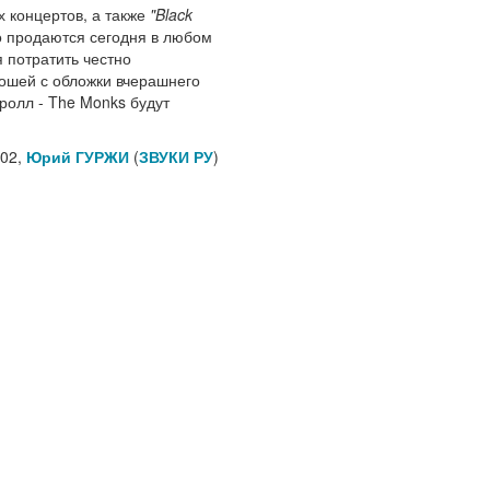
х концертов, а также
"Black
о продаются сегодня в любом
я потратить честно
ошей с обложки вчерашнего
олл - The Monks будут
002,
Юрий ГУРЖИ
(
ЗВУКИ РУ
)