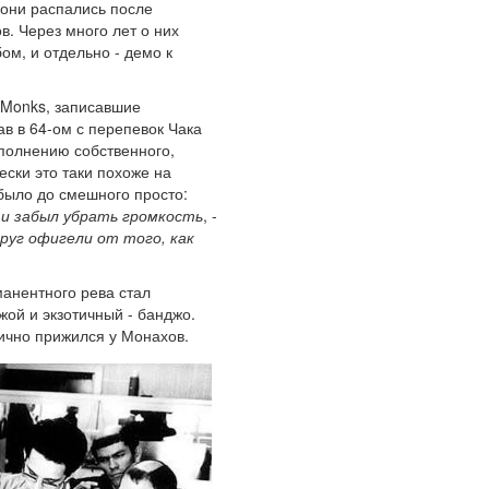
 они распались после
. Через много лет о них
ом, и отдельно - демо к
 Monks, записавшие
ав в 64-ом с перепевок Чака
сполнению собственного,
ски это таки похоже на
 было до смешного просто:
, и забыл убрать громкость
, -
друг офигели от того, как
манентного рева стал
жой и экзотичный - банджо.
нично прижился у Монахов.