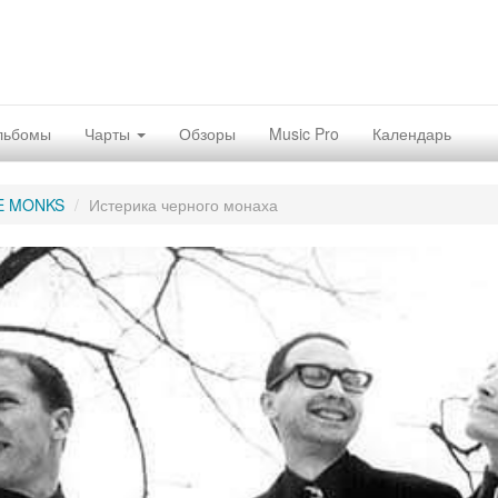
льбомы
Чарты
Обзоры
Music Pro
Календарь
E MONKS
Истерика черного монаха