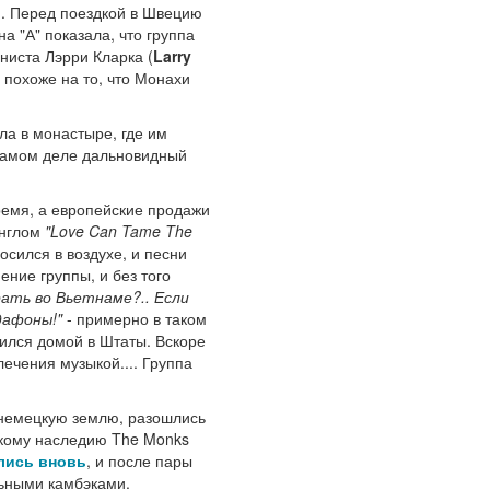
ю. Перед поездкой в Швецию
на "А" показала, что группа
ниста Лэрри Кларка (
Larry
 похоже на то, что Монахи
ла в монастыре, где им
 самом деле дальновидный
ремя, а европейские продажи
инглом
"Love Can Tame The
сился в воздухе, и песни
ние группы, и без того
рать во Вьетнаме?.. Если
дафоны!"
- примерно в таком
вился домой в Штаты. Вскоре
ечения музыкой.... Группа
 немецкую землю, разошлись
ескому наследию The Monks
лись вновь
, и после пары
ьными камбэками.