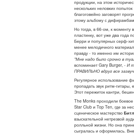
продукции, на этом историчес
нескольких неловких попыток
благоговейно заговорят прогр
этому альбому с дифирамба
Но тогда, в 66-ом, к момент
пластинку, вот уже два года 
Берри и популярных серф-хит
менее мелодичного материала
правду - то именно им истори
"Мне надо было срочно в туа
вспоминает Gary Burger, -
И т
ПРАВИЛЬНО вдруг все зазвуч
Регулярное использование фи
пропадать звук ритм-гитары, 
Этот пережиток кантри, беше
The Monks проходили боевое 
Star Club и Top Ten, где за н
сценическое мастерство
Битл
взыскательной нетрезвой ауди
ролльной жизни. Но она прине
сыгралась и оформилась. Вн