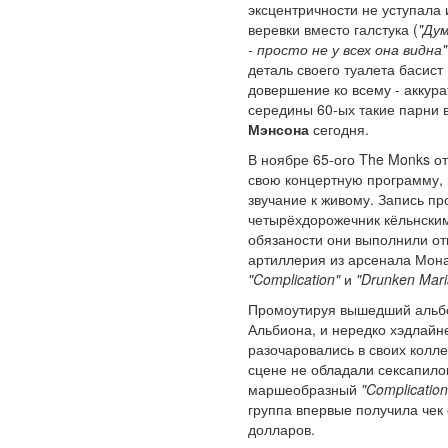
эксцентричности не уступала 
веревки вместо галстука (
"Ду
- просто не у всех она видна"
деталь своего туалета басист
довершение ко всему - аккур
середины 60-ых такие парни
Мэнсона
сегодня.
В ноябре 65-ого The Monks о
свою концертную программу,
звучание к живому. Запись п
четырёхдорожечник кёльнским
обязаности они выполнили о
артиллерия из арсенала Мона
"Complication"
и
"Drunken Mari
Промоутируя вышедший альбом
Альбиона, и нередко хэдлайн
разочаровались в своих колле
сцене не обладали сексапило
маршеобразный
"Complication
группа впервые получила чек 
долларов.