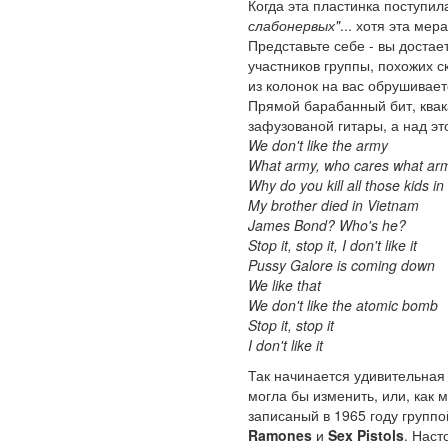
Когда эта пластинка поступил
слабонервых"
... хотя эта ме
Представьте себе - вы достае
участников группы, похожих с
из колонок на вас обрушивае
Прямой барабанный бит, квак
зафузованой гитары, а над эт
We don't like the army
What army, who cares what ar
Why do you kill all those kids i
My brother died in Vietnam
James Bond? Who's he?
Stop it, stop it, I don't like it
Pussy Galore is coming down
We like that
We don't like the atomic bomb
Stop it, stop it
I don't like it
Так начинается удивительная
могла бы изменить, или, как
записаный в 1965 году группо
Ramones
и
Sex Pistols
. Наст