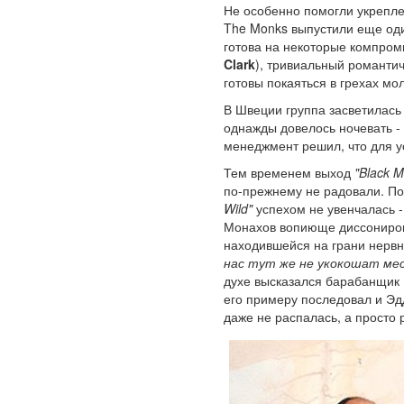
Не особенно помогли укрепле
The Monks выпустили еще од
готова на некоторые компром
Clark
), тривиальный романтич
готовы покаяться в грехах мо
В Швеции группа засветилась
однажды довелось ночевать -
менеджмент решил, что для у
Тем временем выход
"Black 
по-прежнему не радовали. По
Wild"
успехом не увенчалась -
Монахов вопиюще диссонирова
находившейся на грани нервн
нас тут же не укокошат ме
духе высказался барабанщик 
его примеру последовал и Эд
даже не распалась, а просто 