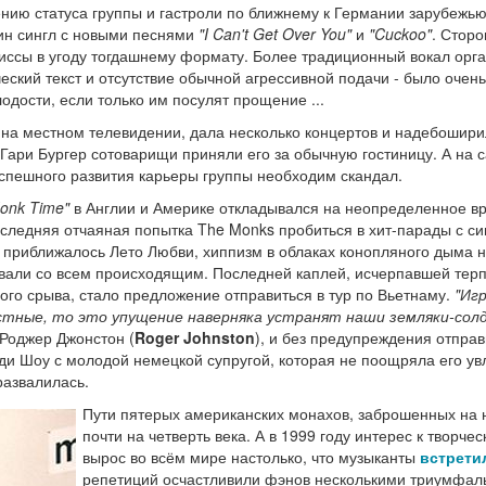
нию статуса группы и гастроли по ближнему к Германии зарубежь
ин сингл с новыми песнями
"I Can't Get Over You"
и
"Cuckoo"
. Сторо
иссы в угоду тогдашнему формату. Более традиционный вокал орга
еский текст и отсутствие обычной агрессивной подачи - было очень
лодости, если только им посулят прощение ...
 на местном телевидении, дала несколько концертов и надебошири
 Гари Бургер сотоварищи приняли его за обычную гостиницу. А на
спешного развития карьеры группы необходим скандал.
Monk Time"
в Англии и Америке откладывался на неопределенное в
следняя отчаяная попытка The Monks пробиться в хит-парады с с
 приближалось Лето Любви, хиппизм в облаках конопляного дыма но
ли со всем происходящим. Последней каплей, исчерпавшей терпе
ого срыва, стало предложение отправиться в тур по Вьетнаму.
"Иг
стные, то это упущение наверняка устранят наши земляки-сол
Роджер Джонстон (
Roger Johnston
), и без предупреждения отпра
ди Шоу с молодой немецкой супругой, которая не поощряла его увл
развалилась.
Пути пятерых американских монахов, заброшенных на
почти на четверть века. А в 1999 году интерес к творч
вырос во всём мире настолько, что музыканты
встрети
репетиций осчастливили фэнов несколькими триумфал