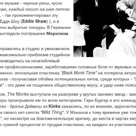
их музыке - черные рясы, кусок
маю, каждый носит на шее петлю
, - так прокомментировал эту
 Едди Шоу (
Eddie Shaw
) ), и в
атно выбритые тонзуры. В Германии
 выглядели пострашнее
Мерилина
тправились в студию и увековечили
 максимально приблизив студийное
роизводилась на незатейливый
и профессионалами, заработавшими головные боли от звуковых н
тменно: эпохальная пластинка
"Black Monk Time"
не потеряла актуа
хов - получасовая обойма потенциальных хитов, среди которых -
"
a"
- это даже не пощечина общественному вкусу, а удар ниже пояс
, The Monks выступали на разогреве у крутых заезжих звезд - за
еры проигрывали им по всем категориям. Гари Бургер и его коман
гах - братья Дэйвисы из
Kinks
оказались, по их мнению, аррогант
м своего хит-сингла
"Wild Thing"
. У Монахов к тому времени уже то
"
, но несмотря на благожелательную критику, до места в чартах ем
с суммой процентов от продаж пластинки, на каждого из участнико