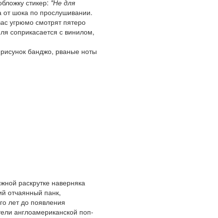
обложку стикер:
"Не для
а от шока по прослушивании.
 вас угрюмо смотрят пятеро
еля соприкасается с винилом,
 рисунок банджо, рваные ноты
лжной раскрутке наверняка
ий отчаянный панк,
го лет до появления
тели англоамериканской поп-