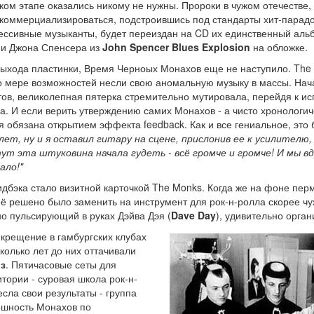
ком этапе оказались никому не нужны. Пророки в чужом отечестве,
 коммерциализироваться, подстроившись под стандарты хит-парадов
ессивные музыканты, будет переиздан на CD их единственный альб
ми Джона Спенсера из
John Spencer Blues Explosion
на обложке.
у выхода пластинки, Время Черноых Монахов еще не наступило. The
по мере возможностей несли свою аномальную музыку в массы. Нач
ов, великолепная пятерка стремительно мутировала, перейдя к и
. И если верить утверждению самих Монахов - а чисто хронологиче
я обязана открытием эффекта feedback. Как и все гениальное, это
лет, ну и я оставил гитару на сцене, прислонив ее к усилителю
ут эта штуковина начала гудеть - всё громче и громче! И мы в
ало!"
дбэка стало визитной карточкой The Monks. Когда же на фоне пер
её решено было заменить на инструмент для рок-н-ролла скорее чу
но пульсирующий в руках Дэйва Дэя (
Dave Day
), удивительно орга
крещение в гамбургских клубах
есколько лет до них оттачивали
з
. Пятичасовые сеты для
тории - суровая школа рок-н-
сла свои результаты - группа
ешность Монахов по