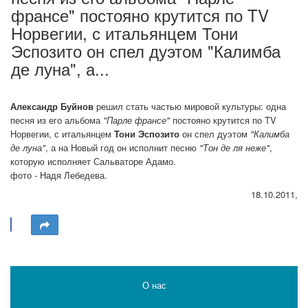
франсе" постояно крутится по TV
Норвегии, с итальянцем Тони
Эспозито он спел дуэтом "Калимба
де луна", а...
Александр Буйнов
решил стать частью мировой культуры: одна
песня из его альбома
"Парле франсе"
постояно крутится по TV
Норвегии, с итальянцем
Тони Эспозито
он спел дуэтом
"Калимба
де луна"
, а на Новый год он исполнит песню
"Тон де ля неже"
,
которую исполняет Сальваторе Адамо.
фото - Надя Лебедева.
18.10.2011,
О нас