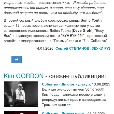
уверенным в себе,
- рассказывает Ким. -
Я всегда работаю,
отталкиваясь от ритма, и знала, что хочу сделать еще
больший акцент на ритм, чем на предыдущем альбоме"
.
В третий сольный альбом соосновательницы
Sonic Youth
вошли 12 новых песен, включая записанную при участии
сегодняшнего именинника Дейва Грола (
Dave Grohl
) "Busy
Bee" и изданную прошлым летом "BYE BYE 25!" - протестный
апдейт номинированного на "Грэмми" трека с "The Collective".
14.01.2026,
Сергей СТЕПАНОВ
(
ЗВУКИ РУ
)
Kim GORDON
- свежие публикации:
События
-
Диалог культур
,
13.06.2025
Великая экс-фронтвумен Sonic Youth
Ким Гордон записала песню в защиту
репродуктивных прав и запрещаемых
Трампом слов
»»
События
-
Ягодка опять
,
08.03.2024