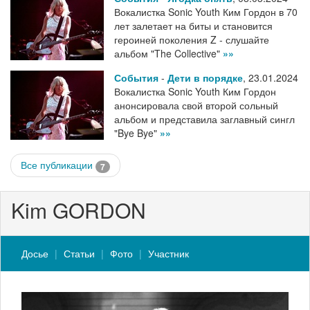
Вокалистка Sonic Youth Ким Гордон в 70
лет залетает на биты и становится
героиней поколения Z - слушайте
альбом "The Collective"
»»
События
-
Дети в порядке
,
23.01.2024
Вокалистка Sonic Youth Ким Гордон
анонсировала свой второй сольный
альбом и представила заглавный сингл
"Bye Bye"
»»
Все публикации
7
Kim GORDON
Досье
Статьи
Фото
Участник