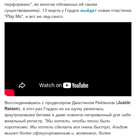
перформанс", во многом обязанных ей своим
существованием). 13 марта у Гордон
выйдет
новая пластинка
"Play Me", и вот ее лид-сингл.
Воссоединившись с продюсером Джастином Рейзеном (
Justin
Raisen
), в этот раз Гордон не на шутку увлеклась
краутроковыми битами и даже освоила непривычный для себя
вокальный регистр.
"Мы хотели, чтобы песни были
короткими. Мы хотели сделать все очень быстро. Альбом
вышел более сфокусированным и, возможно, более