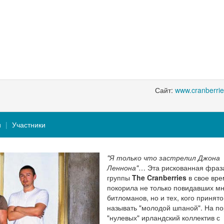
Сайт:
www.cranberri
и
Участники
"Я только что застрелил Джона
Леннона"
… Эта рискованная фраз
группы
The Cranberries
в свое вре
покорила не только повидавших м
битломанов, но и тех, кого принято
называть "молодой шпаной". На по
"нулевых" ирландский коллектив с