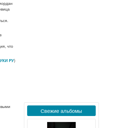
Риордан
евица
ться.
в
ия, что
УКИ РУ
)
новыми
Свежие альбомы