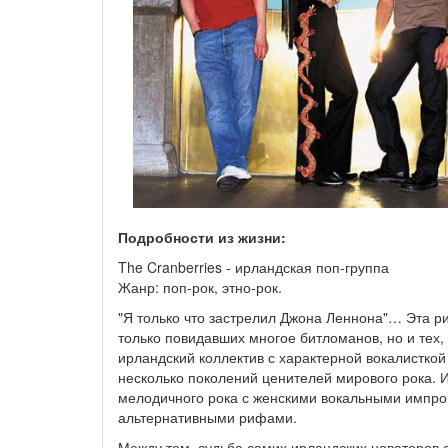
Подробности из жизни:
The Cranberries - ирландская поп-группа
Жанр: поп-рок, этно-рок.
"Я только что застрелил Джона Леннона"… Эта ри
только повидавших многое битломанов, но и тех,
ирландский коллектив с характерной вокалисткой
несколько поколений ценителей мирового рока. 
мелодичного рока с женскими вокальными импро
альтернативными рифами.
Между тем, судьба самих ирландских новаторов с