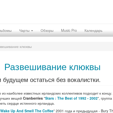
льбомы
Чарты
Обзоры
Music Pro
Календарь
звешивание клюквы
Развешивание клюквы
м будущем остаться без вокалистки.
о из наиболее известных ирландских коллективов подходит к концу.
 лучших вещей
Cranberries
"
Stars : The Best of 1992 - 2002
", группа
реть сердце истинного ирландца.
"
Wake Up And Smell The Coffee
" 2001 года и предыдущая - Bury T