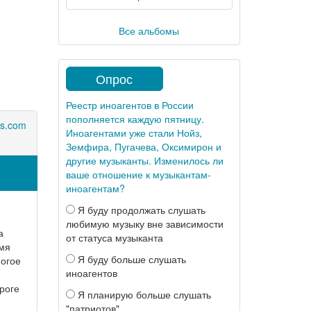
Все альбомы
Опрос
Реестр иноагентов в России
пополняется каждую пятницу.
es.com
Иноагентами уже стали Нойз,
Земфира, Пугачева, Оксимирон и
другие музыканты. Изменилось ли
ваше отношение к музыкантам-
иноагентам?
Я буду продолжать слушать
любимую музыку вне зависимости
а
от статуса музыканта
мя
Я буду больше слушать
ногое
иноагентов
роге
Я планирую больше слушать
"патриотов"