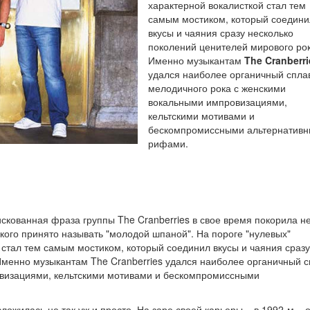
характерной вокалисткой стал тем
самым мостиком, который соедини
вкусы и чаяния сразу несколько
поколений ценителей мирового рок
Именно музыкантам
The Cranberri
удался наиболее органичный спла
мелодичного рока с женскими
вокальными импровизациями,
кельтскими мотивами и
бескомпромиссными альтернатив
рифами.
скованная фраза группы The Cranberries в свое время покорила н
 кого принято называть "молодой шпаной". На пороге "нулевых"
 стал тем самым мостиком, который соединил вкусы и чаяния сразу
Именно музыкантам The Cranberries удался наиболее органичный с
визациями, кельтскими мотивами и бескомпромиссными
ложилась не так уж и просто. На заре своей карьеры – в 1992-м – 