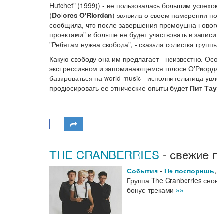
Hutchet" (1999)) - не пользовалась большим успе
(
Dolores O'Riordan
) заявила о своем намерении по
сообщила, что после завершения промоушна нового 
проектами" и больше не будет участвовать в запис
"Ребятам нужна свобода", - сказала солистка группы
Какую свободу она им предлагает - неизвестно. Осо
экспрессивном и запоминающемся голосе О'Риордан
базироваться на world-music - исполнительница ув
продюсировать ее этнические опыты будет
Пит Та
THE CRANBERRIES
- свежие 
События
-
Не поспоришь
Группа The Cranberries сно
бонус-треками
»»