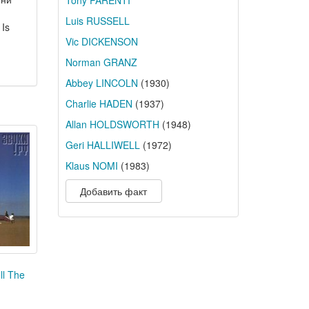
Tony PARENTI
Luis RUSSELL
Is
Vic DICKENSON
Norman GRANZ
Abbey LINCOLN
(1930)
Charlie HADEN
(1937)
Allan HOLDSWORTH
(1948)
Geri HALLIWELL
(1972)
Klaus NOMI
(1983)
Добавить факт
l The