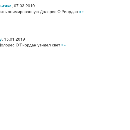
льтика
,
07.03.2019
улять анимированную Долорес О'Риордан
»»
у
,
15.01.2019
Долорес О'Риордан увидел свет
»»