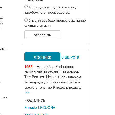
Я продолжу слушать музыку
л
зарубежного производства
а.
У меня вообще пропало желание
es
слушать музыку
в
отправить
ными
Хроника
6 августа
1965
– На лейбле Parlophone
вышел пятый студийный альбом
The Beatles "Help!". В британском
е
хит-параде диск занимал первое
место в течение 9 недель подряд
»»
плав
Родились
Ernesto LECUONA
они