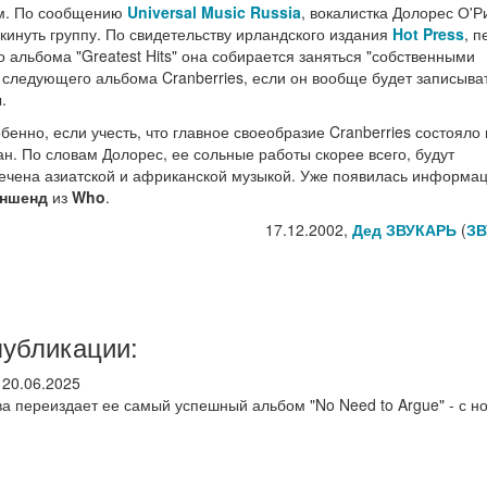
хом. По сообщению
Universal Music Russia
, вокалистка Долорес О'
кинуть группу. По свидетельству ирландского издания
Hot Press
, п
альбома "Greatest Hits" она собирается заняться "собственными
и следующего альбома Cranberries, если он вообще будет записыва
.
бенно, если учесть, что главное своеобразие Cranberries состояло 
. По словам Долорес, ее сольные работы скорее всего, будут
лечена азиатской и африканской музыкой. Уже появилась информац
уншенд
из
Who
.
17.12.2002,
Дед ЗВУКАРЬ
(
ЗВ
публикации:
,
20.06.2025
ва переиздает ее самый успешный альбом "No Need to Argue" - с 