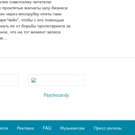
алее советскому читателю
к проклятые магнаты шоу-бизнеса
 их через мясорубку опять-таки
эри Чейн", чтобы с его помощью
кать их от борьбы пролетариата за
ное, что на тот момент записи
али…
s
Psychocandy
мяти
Реклама
FAQ
Музыкантам
Пресс-релизы