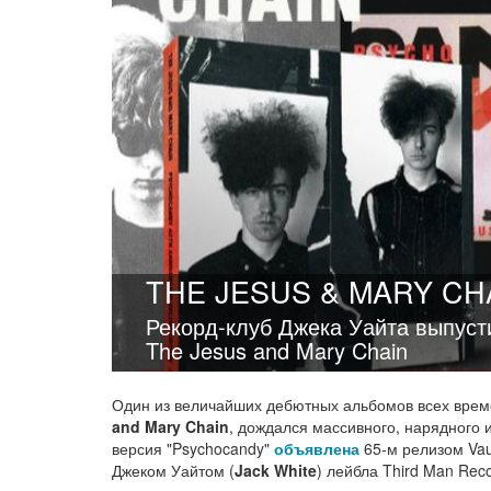
THE JESUS & MARY CH
Рекорд-клуб Джека Уайта выпуст
The Jesus and Mary Chain
Один из величайших дебютных альбомов всех врем
and Mary Chain
, дождался массивного, нарядного 
версия "Psychocandy"
объявлена
65-м релизом Vaul
Джеком Уайтом (
Jack White
) лейбла Third Man Reco