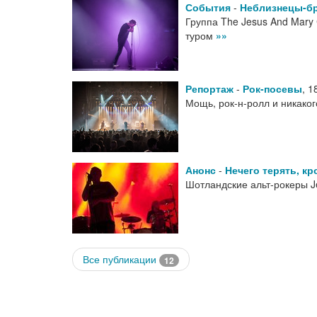
События
-
Неблизнецы-б
Группа The Jesus And Mary
туром
»»
Репортаж
-
Рок-посевы
,
1
Мощь, рок-н-ролл и никако
Анонс
-
Нечего терять, к
Шотландские альт-рокеры J
Все публикации
12