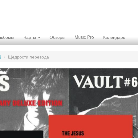
льбомы
Чарты
Обзоры
Music Pro
Календарь
N
Щедрости перевода