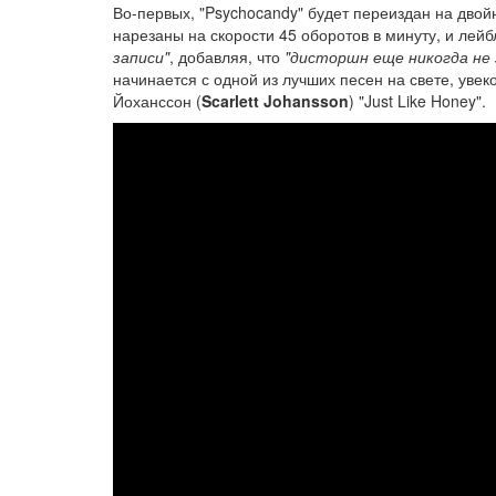
Во-первых, "Psychocandy" будет переиздан на двой
нарезаны на скорости 45 оборотов в минуту, и лей
записи"
, добавляя, что
"дисторшн еще никогда не 
начинается с одной из лучших песен на свете, уве
Йоханссон (
Scarlett Johansson
) "Just Like Honey".