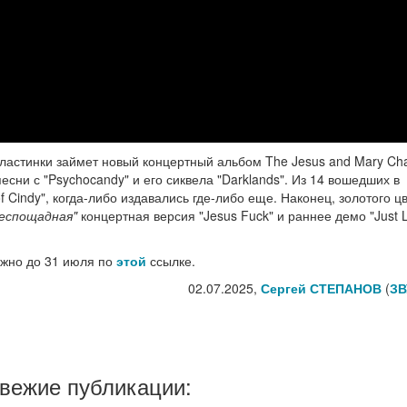
ластинки займет новый концертный альбом The Jesus and Mary Cha
сни с "Psychocandy" и его сиквела "Darklands". Из 14 вошедших в
 of Cindy", когда-либо издавались где-либо еще. Наконец, золотого ц
беспощадная"
концертная версия "Jesus Fuck" и раннее демо "Just L
можно до 31 июля по
этой
ссылке.
02.07.2025,
Сергей СТЕПАНОВ
(
ЗВ
свежие публикации: