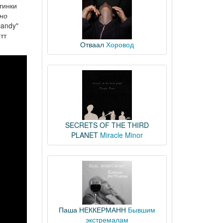
тинки
дно
candy"
тт
Отваал
Хоровод
SECRETS OF THE THIRD
PLANET
Miracle Minor
Паша НЕККЕРМАНН
Бывшим
экстремалам