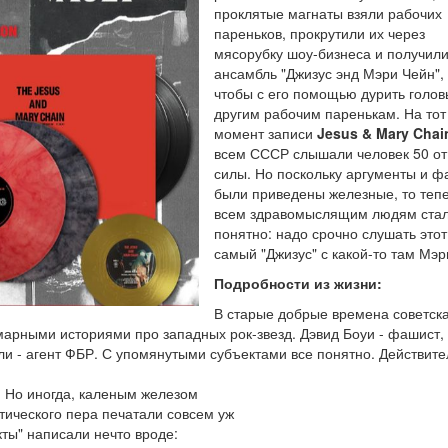
проклятые магнаты взяли рабочих
пареньков, прокрутили их через
мясорубку шоу-бизнеса и получил
ансамбль "Джизус энд Мэри Чейн",
чтобы с его помощью дурить голов
другим рабочим паренькам. На тот
момент записи
Jesus & Mary Chai
всем СССР слышали человек 50 от
силы. Но поскольку аргументы и ф
были приведены железные, то теп
всем здравомыслящим людям ста
понятно: надо срочно слушать этот
самый "Джизус" с какой-то там Мэри
Подробности из жизни:
В старые добрые времена советск
марными историями про западных рок-звезд. Дэвид Боуи - фашист,
ли - агент ФБР. С упомянутыми субъектами все понятно. Действите
 Но иногда, каленым железом
тического пера печатали совсем уж
ты" написали нечто вроде: