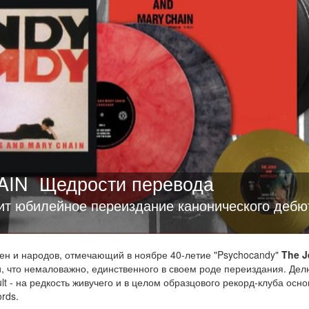
AIN
Щедрости перевода
ит юбилейное переиздание канонического дебю
ен и народов, отмечающий в ноябре 40-летие "Psychocandy"
The J
и, что немаловажно, единственного в своем роде переиздания. Дел
t - на редкость живучего и в целом образцового рекорд-клуба осн
rds.