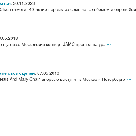
ратья
,
30.11.2023
 Chain отметит 40-летие первым за семь лет альбомом и европейс
8.05.2018
го шугейза. Московский концерт JAMC прошёл на ура
»»
роме своих цепей
,
07.05.2018
esus And Mary Chain впервые выступят в Москве и Петербурге
»»