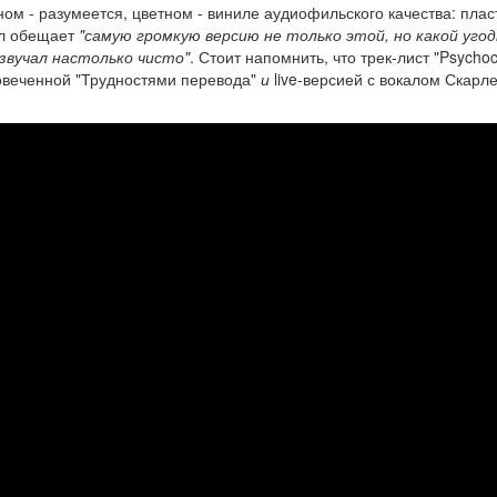
ном - разумеется, цветном - виниле аудиофильского качества: плас
бл обещает
"самую громкую версию не только этой, но какой уго
звучал настолько чисто"
. Стоит напомнить, что трек-лист "Psycho
ковеченной "Трудностями перевода"
и
live-версией с вокалом Скарле