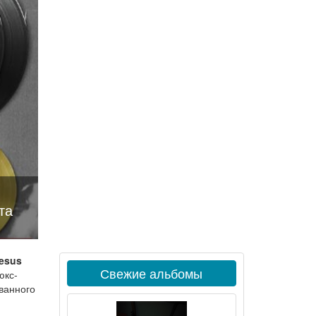
та
esus
Свежие альбомы
юкс-
ованного