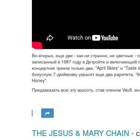
Во-вторых, еще две - как ни странно,
не
цветные - п
записанный в 1987 году в Детройте и включающий пе
концертник треков только два, "April Skies" и "Taste
бонусную 7-дюймовку украсят еще два раритета,
"
Honey".
Предзаказать всю эту красоту, став членом Vault, 
THE JESUS & MARY CHAIN
- 