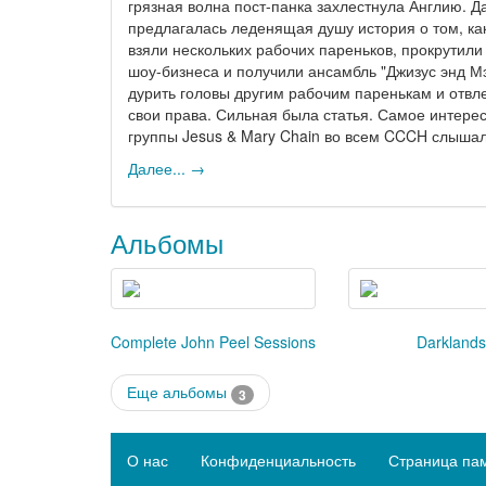
грязная волна пост-панка захлестнула Англию. Д
предлагалась леденящая душу история о том, ка
взяли нескольких рабочих пареньков, прокрутили
шоу-бизнеса и получили ансамбль "Джизус энд М
дурить головы другим рабочим паренькам и отвле
свои права. Сильная была статья. Самое интерес
группы Jesus & Mary Chain во всем CCCH слыш
Далее... →
Альбомы
Complete John Peel Sessions
Darkland
Еще альбомы
3
О нас
Конфиденциальность
Страница па