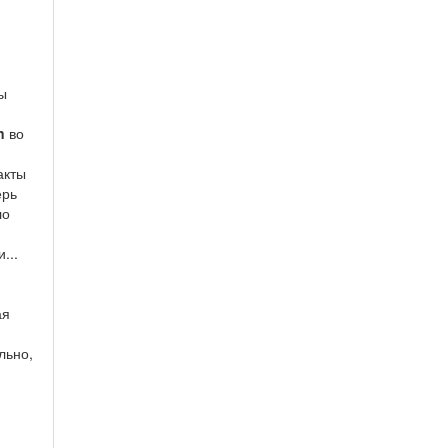
и
ы
n
во
акты
ерь
ло
...
ая
льно,