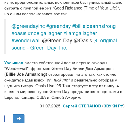
из их предположительных поклонников был уникальный шанс
сыграть с группой ее хит "Good Riddance (Time of Your Life)",
но он им воспользовался вот так.
@greendayinc
#greenday
#billiejoearmstrong
#oasis
#noelgallagher
#liamgallagher
#wonderwall
@Green Day @Oasis
♬ original
sound - Green Day Inc.
Услышав
вместо собственной песни первые аккорды
"Wonderwall", фронтмен Green Day Билли Джо Армстронг
(
Billie Joe Armstrong
) отреагировал на это так, как стоило
ожидать: издав вздох
"oh, fuck me"
и решительно отобрав у
шутника гитару. Oasis Live '25 Tour стартует в эту пятницу, 4
июля, а мировое турне Green Day продолжится концертами в
Европе, Канаде, США и Южной Америке.
01.07.2025,
Сергей СТЕПАНОВ
(
ЗВУКИ РУ
)