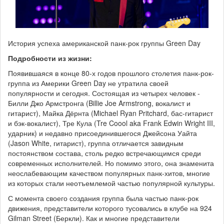
История успеха американской панк-рок группы Green Day
Подробности из жизни:
Появившаяся в конце 80-х годов прошлого столетия панк-рок-
группа из Америки Green Day не утратила своей
популярности и сегодня. Состоящая из четырех человек -
Билли Джо Армстронга (Billie Joe Armstrong, вокалист и
гитарист), Майка Дёрнта (Michael Ryan Pritchard, бас-гитарист
и бэк-вокалист), Тре Кула (Tre Coool aka Frank Edwin Wright III,
ударник) и недавно присоединившегося Джейсона Уайта
(Jason White, гитарист), группа отличается завидным
постоянством состава, столь редко встречающимся среди
современных исполнителей. Но помимо этого, она знаменита
неослабевающим качеством популярных панк-хитов, многие
из которых стали неотъемлемой частью популярной культуры.
С момента своего создания группа была частью панк-рок
движения, представители которого тусовались в клубе на 924
Gilman Street (Беркли). Как и многие представители