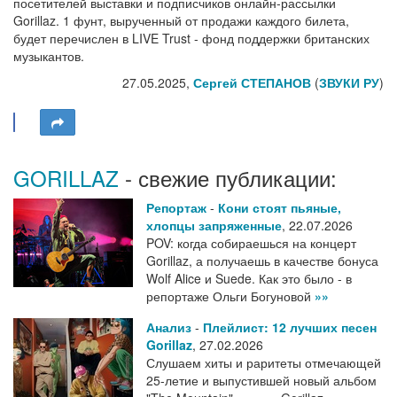
посетителей выставки и подписчиков онлайн-рассылки
Gorillaz. 1 фунт, вырученный от продажи каждого билета,
будет перечислен в LIVE Trust - фонд поддержки британских
музыкантов.
27.05.2025,
Сергей СТЕПАНОВ
(
ЗВУКИ РУ
)
GORILLAZ
- свежие публикации:
Репортаж
-
Кони стоят пьяные,
хлопцы запряженные
,
22.07.2026
POV: когда собираешься на концерт
Gorillaz, а получаешь в качестве бонуса
Wolf Alice и Suede. Как это было - в
репортаже Ольги Богуновой
»»
Анализ
-
Плейлист: 12 лучших песен
Gorillaz
,
27.02.2026
Слушаем хиты и раритеты отмечающей
25-летие и выпустившей новый альбом