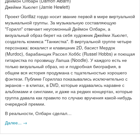
Деймон Олбарн (Damon Albarn)
Джейми Хьюлет (Jamie Hewlett)
Проект Gorillaz гордо носит звание первой в мире виртуальной
музыкальной группы. За музыкальную составляющую
"Горилл" отвечает неугомонный Деймон Олбарн, а
визуальный образ берет на себя художник Джейми Хьюлет,
создатель комикса "Танкистка". В виртуальной группе четыре
персонажа: вокалист и клавишник 2D, басист Мердок
(Murdoc), барабанщик Рассел Хоббс (Russel Hobbs) и поющая
гитаристка по прозвищу Лапша (Noodle). У каждого есть не
только визуальный образ, но и подробная биография, в
общем вся история продумана с тщательностью хорошего
фэнтези. Публике Гориллаз показывались исключительно с
экранов – в клипах, в DVD, которые издавались наравне с
альбомами и синглами, и даже на редких концертах, которые
группа давала как правило по случаю вручения какой-нибудь
очередной премии.
В реальности, Олбарн сделал…
Далее... →