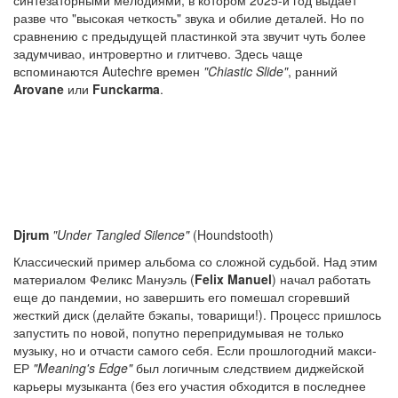
разве что "высокая четкость" звука и обилие деталей. Но по
сравнению с предыдущей пластинкой эта звучит чуть более
задумчивао, интровертно и глитчево. Здесь чаще
вспоминаются Autechre времен
"Chiastic Slide"
, ранний
Arovane
или
Funckarma
.
Djrum
"Under Tangled Silence"
(Houndstooth)
Классический пример альбома со сложной судьбой. Над этим
материалом Феликс Мануэль (
Felix Manuel
) начал работать
еще до пандемии, но завершить его помешал сгоревший
жесткий диск (делайте бэкапы, товарищи!). Процесс пришлось
запустить по новой, попутно перепридумывая не только
музыку, но и отчасти самого себя. Если прошлогодний макси-
ЕР
"Meaning's Edge"
был логичным следствием диджейской
карьеры музыканта (без его участия обходится в последнее