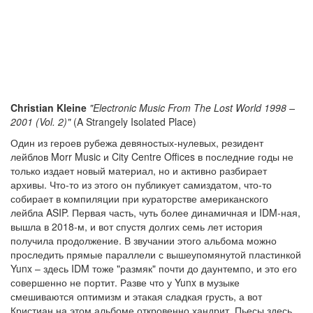
Christian Kleine
"Electronic Music From The Lost World 1998 –
2001 (Vol. 2)"
(A Strangely Isolated Place)
Один из героев рубежа девяностых-нулевых, резидент
лейблов Morr Music и City Centre Offices в последние годы не
только издает новый материал, но и активно разбирает
архивы. Что-то из этого он публикует самиздатом, что-то
собирает в компиляции при кураторстве американского
лейбла ASIP. Первая часть, чуть более динамичная и IDM-ная,
вышла в 2018-м, и вот спустя долгих семь лет история
получила продолжение. В звучании этого альбома можно
проследить прямые параллели с вышеупомянутой пластинкой
Yunx – здесь IDM тоже "размяк" почти до даунтемпо, и это его
совершенно не портит. Разве что у Yunx в музыке
смешиваются оптимизм и этакая сладкая грусть, а вот
Кристиан на этом альбоме откровенно хандрит. Пьесы здесь