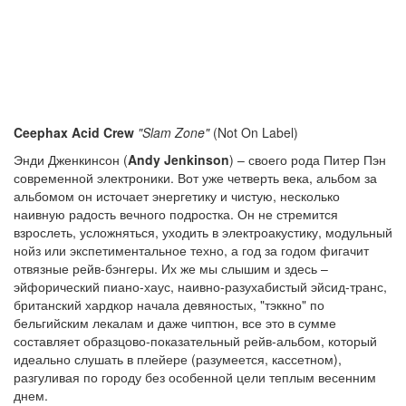
Ceephax Acid Crew
"Slam Zone"
(Not On Label)
Энди Дженкинсон (
Andy Jenkinson
) – своего рода Питер Пэн
современной электроники. Вот уже четверть века, альбом за
альбомом он источает энергетику и чистую, несколько
наивную радость вечного подростка. Он не стремится
взрослеть, усложняться, уходить в электроакустику, модульный
нойз или экспетиментальное техно, а год за годом фигачит
отвязные рейв-бэнгеры. Их же мы слышим и здесь –
эйфорический пиано-хаус, наивно-разухабистый эйсид-транс,
британский хардкор начала девяностых, "тэккно" по
бельгийским лекалам и даже чиптюн, все это в сумме
составляет образцово-показательный рейв-альбом, который
идеально слушать в плейере (разумеется, кассетном),
разгуливая по городу без особенной цели теплым весенним
днем.