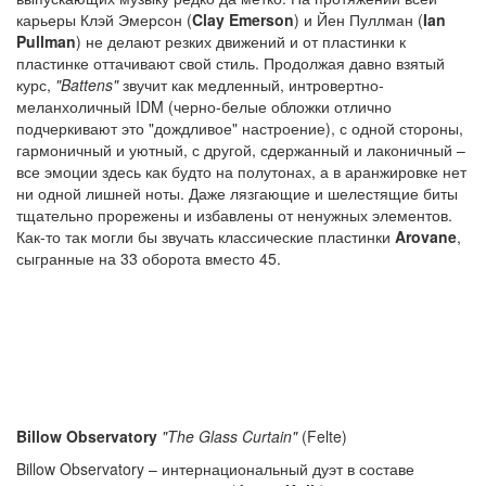
карьеры Клэй Эмерсон (
Clay Emerson
) и Йен Пуллман (
Ian
Pullman
) не делают резких движений и от пластинки к
пластинке оттачивают свой стиль. Продолжая давно взятый
курс,
"Battens"
звучит как медленный, интровертно-
меланхоличный IDM (черно-белые обложки отлично
подчеркивают это "дождливое" настроение), с одной стороны,
гармоничный и уютный, с другой, сдержанный и лаконичный –
все эмоции здесь как будто на полутонах, а в аранжировке нет
ни одной лишней ноты. Даже лязгающие и шелестящие биты
тщательно прорежены и избавлены от ненужных элементов.
Как-то так могли бы звучать классические пластинки
Arovane
,
сыгранные на 33 оборота вместо 45.
Billow Observatory
"The Glass Curtain"
(Felte)
Billow Observatory – интернациональный дуэт в составе