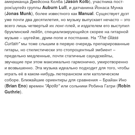
американца Джейсона Колба (
Jason Kolb
), участника пост-
рок/шугейз группы
Auburn Lull
, и датчанина Йонаса Мунка
(
Jonas Munk
), более известного как
Manual
. Существует дуэт
уже почти два десятилетия, но музыку выпускает нечасто – это
всего лишь четвертый их лонг-плей, и издателем его выступил
бруклинский лейбл, специализирующийся скорее на гитарной
музыке – шугейзе, дрим-попе и постпанке. На
"The Glass
Curtain"
мы тоже слышим в первую очередь препарированные
гитары, но стилистически это стопроцентный эмбиент –
предельно медленные, почти статичные саундскейпы,
звучащие при этом максимально гармонично, умиротворенно
и возвышенно. Эта музыка идеально подходит для того, чтобы
играть её в каком-нибудь лютеранском или католическом
соборе. Ближайшие ориентиры для сравнения – Брайан Ино
(
Brian Eno
) времен
"Apollo"
или сольники Робина Гатри (
Robin
Guthrie
).