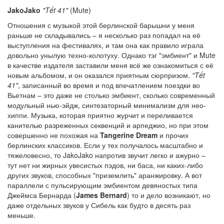
JakoJako
"Tết 41"
(Mute)
Отношения с музыкой этой берлинской барышни у меня
раньше не складывались – я несколько раз попадал на её
выступления на фестивалях, и там она как правило играла
довольно унылую техно-колотуху. Однако тэг "эмбиент" и Mute
в качестве издателя заставили меня всё же ознакомиться с её
новым альбомом, и он оказался приятным сюрпризом.
"Tết
41"
, записанный во время и под впечатлением поездки во
Вьетнам – это даже не столько эмбиент, сколько современный
модульный нью-эйдж, синтезаторный минимализм для нео-
хиппи. Музыка, которая приятно журчит и переливается
канителью разреженных секвенций и арпеджио, но при этом
совершенно не похожая на
Tangerine Dream
и прочих
берлинских классиков. Если у тех получалось масштабно и
тяжеловесно, то JakoJako напротив звучит легко и ажурно –
тут нет ни жирных увесистых пэдов, ни баса, ни каких-либо
других звуков, способных "приземлить" аранжировку. А вот
параллели с пульсирующим эмбиентом девяностых типа
Джеймса Бернарда (
James Bernard
) то и дело возникают, но
даже отдельных звуков у Сибель как будто в десять раз
меньше.