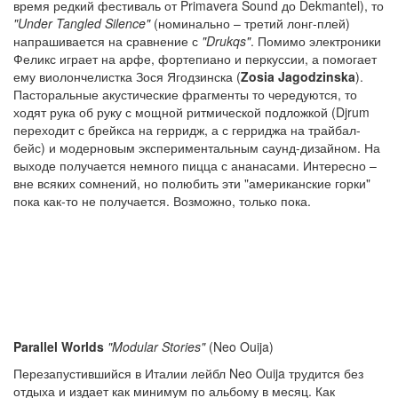
время редкий фестиваль от Primavera Sound до Dekmantel), то
"Under Tangled Silence"
(номинально – третий лонг-плей)
напрашивается на сравнение с
"Drukqs"
. Помимо электроники
Феликс играет на арфе, фортепиано и перкуссии, а помогает
ему виолончелистка Зося Ягодзинска (
Zosia Jagodzinska
).
Пасторальные акустические фрагменты то чередуются, то
ходят рука об руку с мощной ритмической подложкой (Djrum
переходит с брейкса на герридж, а с герриджа на трайбал-
бейс) и модерновым экспериментальным саунд-дизайном. На
выходе получается немного пицца с ананасами. Интересно –
вне всяких сомнений, но полюбить эти "американские горки"
пока как-то не получается. Возможно, только пока.
Parallel Worlds
"Modular Stories"
(Neo Ouija)
Перезапустившийся в Италии лейбл Neo Ouija трудится без
отдыха и издает как минимум по альбому в месяц. Как