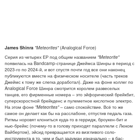
James Shinra
"Meteorites"
(Analogical Force)
Серия из четырех ЕР под общим названием
"Meteorite"
появилась на Bandcamp-странице Джеймса Шинры в период с
2023-го по 2024-й, и вот спустя почти год все они наконец
публикуются вместе на физическом носителе (часть треков
Джеймс к тому же слегка доработал). Даже на фоне коллег по
Analogical Force Шинра смотрится королем развеселых
танцев, его фирменные номера – это эйфорический брейкбит,
суперскоростной брейкденс и пулеметное кислотное электро.
На этом фоне
"Meteorites"
– само спокойствие. Всё то же
самое он делает как бы на расслабоне, отпустив педаль газа.
Ритмы норовят клониться куда-то в герридж, броукен-бит и
нью-брейкс (почему-то в голову приходят параллели с Люком
Вайбертом), эйсид превращается из визгливого соло-
инструмента в то, чем и был задуман изначально – в бас-