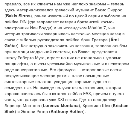
правило, все их клиенты нам уже неплохо знакомы – теперь
здесь материализовался греческий музыкант Бакис Сиррос
(
Bakis Sirros
), ранее известный по целой серии альбомов на
лейбле DiN (где заправляет ветеран британской космо-
электроники Йен Бодди) и на исландском Móatún 7, чья
история трагически завершилась несколько месяцев назад в
связи с гибелью руководителя лейбла Арни Гретара (
Árni
Grétar
). Как нетрудно заключить из названия, записан альбом
при помощи модульной системы, но Бакис, представляя
школу Роберта Муга, играет на них не атонально-шумовые
ландшафты, а пьесы чрезвычайно музыкальные и в некотором
роде консервативные. Его формула – неторопливые слегка
похрустывающие электро-ритмы, плюс насыщенные
синтезаторные полотна, уходящие корнями куда-то в
семидесятые. На выходе получается электроника, которая
хорошо вписалась бы в каталог лейбла FAX, причем в ту его
часть, что датирована уже XXI веком. Где-то неподалеку
Лоренцо Монтана (
Lorenzo Montana
), Кристиан Шек (
Kristian
Shek
) и Энтони Ротер (
Anthony Rother
).