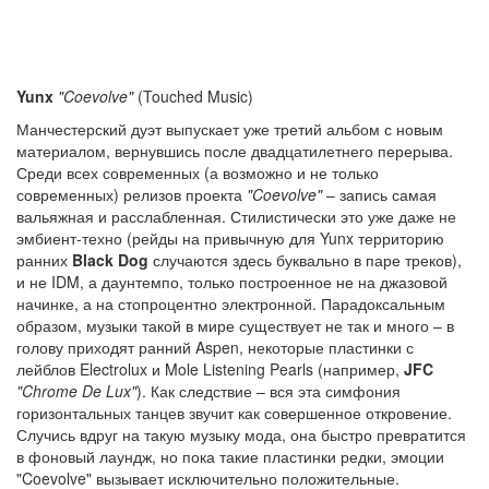
Yunx
"Coevolve"
(Touched Music)
Манчестерский дуэт выпускает уже третий альбом с новым
материалом, вернувшись после двадцатилетнего перерыва.
Среди всех современных (а возможно и не только
современных) релизов проекта
"Coevolve"
– запись самая
вальяжная и расслабленная. Стилистически это уже даже не
эмбиент-техно (рейды на привычную для Yunx территорию
ранних
Black Dog
случаются здесь буквально в паре треков),
и не IDM, а даунтемпо, только построенное не на джазовой
начинке, а на стопроцентно электронной. Парадоксальным
образом, музыки такой в мире существует не так и много – в
голову приходят ранний Aspen, некоторые пластинки с
лейблов Electrolux и Mole Listening Pearls (например,
JFC
"Chrome De Lux"
). Как следствие – вся эта симфония
горизонтальных танцев звучит как совершенное откровение.
Случись вдруг на такую музыку мода, она быстро превратится
в фоновый лаундж, но пока такие пластинки редки, эмоции
"Coevolve" вызывает исключительно положительные.