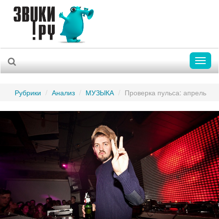
Toggl
naviga
Рубрики
Анализ
МУЗЫКА
Проверка пульса: апрель