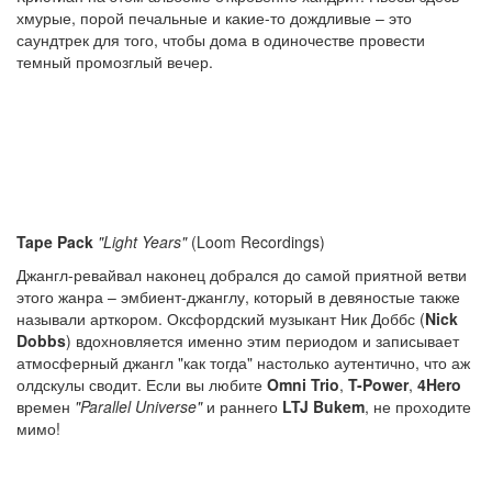
хмурые, порой печальные и какие-то дождливые – это
саундтрек для того, чтобы дома в одиночестве провести
темный промозглый вечер.
Tape Pack
"Light Years"
(Loom Recordings)
Джангл-ревайвал наконец добрался до самой приятной ветви
этого жанра – эмбиент-джанглу, который в девяностые также
называли арткором. Оксфордский музыкант Ник Доббс (
Nick
Dobbs
) вдохновляется именно этим периодом и записывает
атмосферный джангл "как тогда" настолько аутентично, что аж
олдскулы сводит. Если вы любите
Omni Trio
,
T-Power
,
4Hero
времен
"Parallel Universe"
и раннего
LTJ Bukem
, не проходите
мимо!