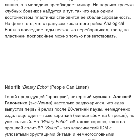
линию, а в мелодиях преобладает минор. Но парочка-троечка
клубных боевиков найдутся и тут, так что еще одним
достоинством пластинки становится её сбалансированность.
На фоне того, что с градусом кислотного рейва Analogical
Force в последние годы несколько перебарщивал, тренд на
пластинки поспокойнее можно только приветствовать.
Ndorfik
"Binary Echo"
(People Can Listen)
Герой предыдущей "проверки", питерский музыкант
Алексей
Гапоненко
(экс-
Vesna
) настолько раздухарился, что едва
выпустив первый релиз после 20-летней паузы, немедленно
издал еще один – тоже короткий (миниальбом на 6 треков), но
уже сольный. На
"Binary Echo"
всё так же хорошо, как и на
прошлой сплит-ЕР
"Solos"
– это классический IDM с
угловатыми хрустящими битами и немногословными
синтезаторными мелодиями, в котором 2025-й год выдает