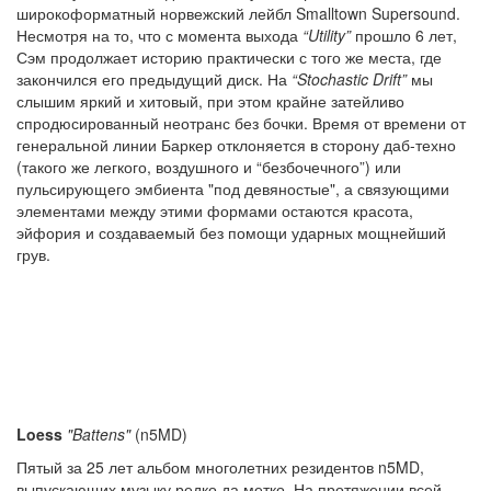
широкоформатный норвежский лейбл Smalltown Supersound.
Несмотря на то, что с момента выхода
“Utility”
прошло 6 лет,
Сэм продолжает историю практически с того же места, где
закончился его предыдущий диск. На
“Stochastic Drift”
мы
слышим яркий и хитовый, при этом крайне затейливо
спродюсированный неотранс без бочки. Время от времени от
генеральной линии Баркер отклоняется в сторону даб-техно
(такого же легкого, воздушного и “безбочечного”) или
пульсирующего эмбиента "под девяностые", а связующими
элементами между этими формами остаются красота,
эйфория и создаваемый без помощи ударных мощнейший
грув.
Loess
"Battens"
(n5MD)
Пятый за 25 лет альбом многолетних резидентов n5MD,
выпускающих музыку редко да метко. На протяжении всей