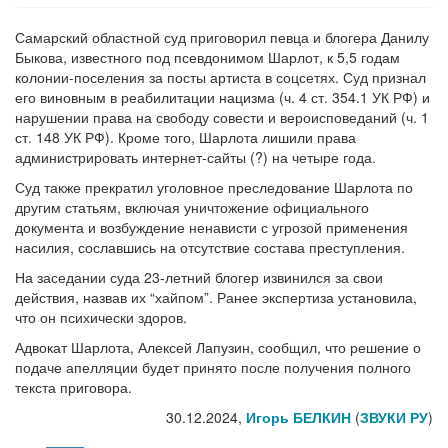
Самарский областной суд приговорил певца и блогера Данилу
Быкова, известного под псевдонимом Шарлот, к 5,5 годам
колонии-поселения за посты артиста в соцсетях. Суд признал
его виновным в реабилитации нацизма (ч. 4 ст. 354.1 УК РФ) и
нарушении права на свободу совести и вероисповеданий (ч. 1
ст. 148 УК РФ). Кроме того, Шарлота лишили права
администрировать интернет-сайты (?) на четыре года.
Суд также прекратил уголовное преследование Шарлота по
другим статьям, включая уничтожение официального
документа и возбуждение ненависти с угрозой применения
насилия, сославшись на отсутствие состава преступления.
На заседании суда 23-летний блогер извинился за свои
действия, назвав их “хайпом”. Ранее экспертиза установила,
что он психически здоров.
Адвокат Шарлота, Алексей Лапузин, сообщил, что решение о
подаче апелляции будет принято после получения полного
текста приговора.
30.12.2024,
Игорь БЕЛКИН
(
ЗВУКИ РУ
)